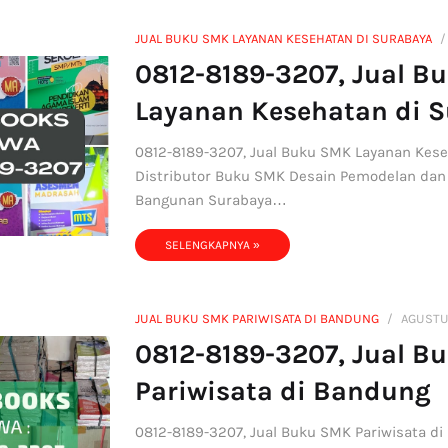
JUAL BUKU SMK LAYANAN KESEHATAN DI SURABAYA
0812-8189-3207, Jual B
Layanan Kesehatan di 
0812-8189-3207, Jual Buku SMK Layanan Kese
Distributor Buku SMK Desain Pemodelan dan
Bangunan Surabaya…
SELENGKAPNYA »
JUAL BUKU SMK PARIWISATA DI BANDUNG
AGUSTU
0812-8189-3207, Jual B
Pariwisata di Bandung
0812-8189-3207, Jual Buku SMK Pariwisata d