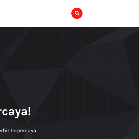
rcaya!
bit terpercaya
.