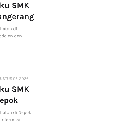
uku SMK
Tangerang
hatan di
odelan dan
USTUS 07, 2026
uku SMK
Depok
hatan di Depok
 Informasi