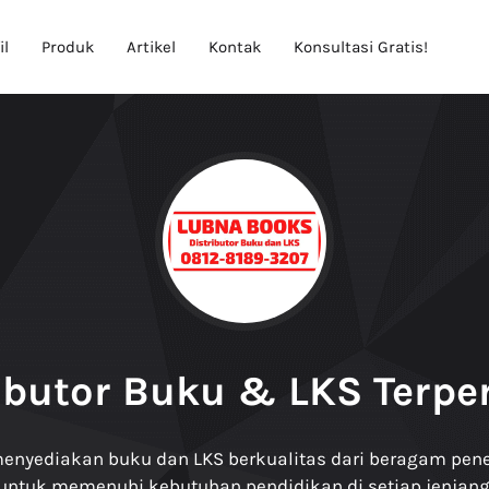
il
Produk
Artikel
Kontak
Konsultasi Gratis!
ibutor Buku & LKS Terpe
enyediakan buku dan LKS berkualitas dari beragam pener
untuk memenuhi kebutuhan pendidikan di setiap jenjang