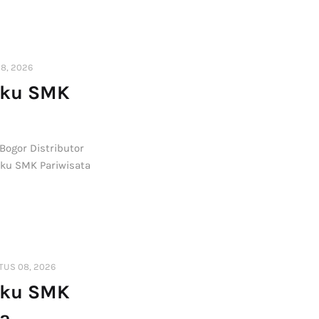
8, 2026
uku SMK
Bogor Distributor
uku SMK Pariwisata
TUS 08, 2026
uku SMK
ta