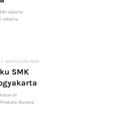
DKI Jakarta
 Jakarta,
AGUSTUS 08, 2026
uku SMK
ogyakarta
hatan di
 Produksi Busana