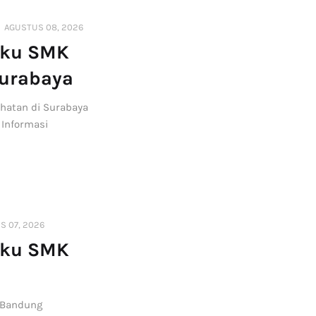
AGUSTUS 08, 2026
uku SMK
Surabaya
hatan di Surabaya
 Informasi
S 07, 2026
uku SMK
i Bandung