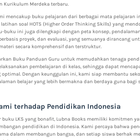
n Kurikulum Merdeka terbaru.
i mencakup buku pelajaran dari berbagai mata pelajaran int
latihan soal HOTS (Higher Order Thinking Skills) yang men
uku-buku ini juga dilengkapi dengan peta konsep, pendalaman
 berbasis proyek, dan evaluasi, yang semuanya dirancang 
teri secara komprehensif dan terstruktur.
rkan Buku Panduan Guru untuk memudahkan tenaga pend
aksanakan pembelajaran di kelas, sehingga dapat mencapa
 optimal. Dengan keunggulan ini, kami siap membantu sek
aman belajar yang lebih bermakna dan berdaya guna bagi s
mi terhadap Pendidikan Indonesia
or buku LKS yang bonafit, Lubna Books memiliki komitmen y
bangan pendidikan di Indonesia. Kami percaya bahwa pen
utama dalam membangun bangsa, dan setiap siswa berhak m