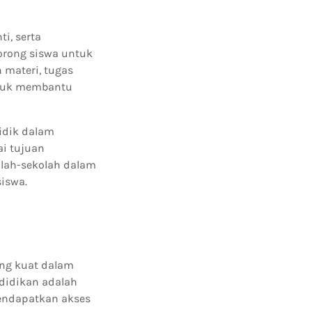
i, serta
dorong siswa untuk
 materi, tugas
untuk membantu
idik dalam
i tujuan
olah-sekolah dalam
iswa.
ang kuat dalam
didikan adalah
endapatkan akses