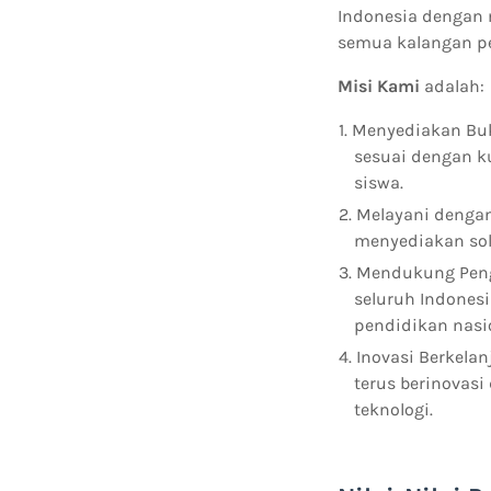
Indonesia dengan 
semua kalangan p
Misi Kami
adalah:
Menyediakan Buk
sesuai dengan 
siswa.
Melayani dengan
menyediakan solu
Mendukung Penge
seluruh Indones
pendidikan nasi
Inovasi Berkela
terus berinovas
teknologi.