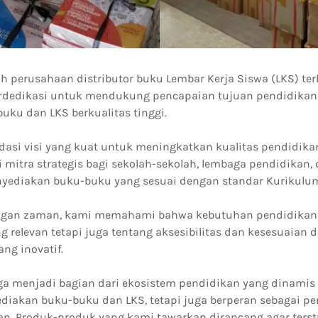
h perusahaan distributor buku Lembar Kerja Siswa (LKS) te
erdedikasi untuk mendukung pencapaian tujuan pendidikan 
uku dan LKS berkualitas tinggi.
dasi visi yang kuat untuk meningkatkan kualitas pendidikan
 mitra strategis bagi sekolah-sekolah, lembaga pendidikan, 
yediakan buku-buku yang sesuai dengan standar Kurikulum
ngan zaman, kami memahami bahwa kebutuhan pendidikan 
g relevan tetapi juga tentang aksesibilitas dan kesesuaian
ang inovatif.
a menjadi bagian dari ekosistem pendidikan yang dinamis 
diakan buku-buku dan LKS, tetapi juga berperan sebagai 
an. Produk-produk yang kami tawarkan dirancang agar ters