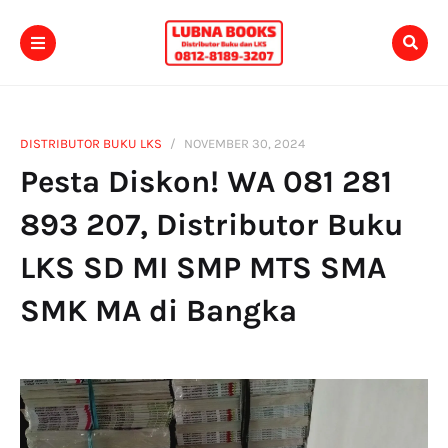
DISTRIBUTOR BUKU LKS
NOVEMBER 30, 2024
Pesta Diskon! WA 081 281
893 207, Distributor Buku
LKS SD MI SMP MTS SMA
SMK MA di Bangka