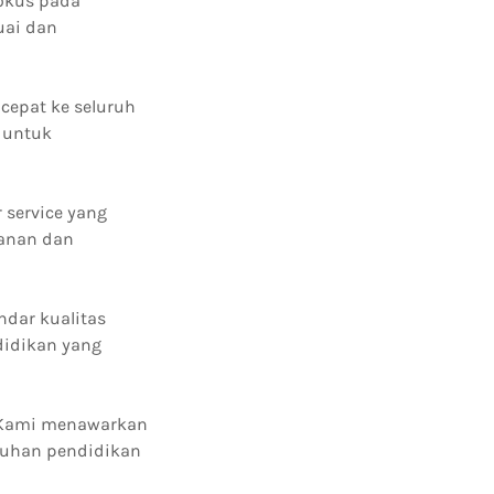
fokus pada
uai dan
cepat ke seluruh
 untuk
 service yang
anan dan
ndar kualitas
didikan yang
. Kami menawarkan
tuhan pendidikan