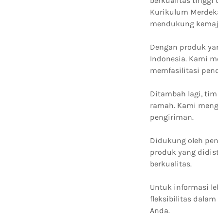
berkualitas tinggi
Kurikulum Merdeka
mendukung kemaj
Dengan produk yan
Indonesia. Kami m
memfasilitasi pend
Ditambah lagi, ti
ramah. Kami meng
pengiriman.
Didukung oleh pene
produk yang didis
berkualitas.
Untuk informasi l
fleksibilitas dal
Anda.