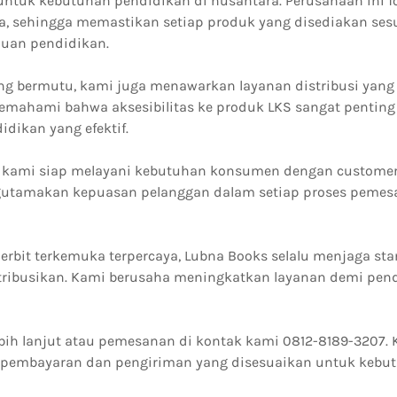
 untuk kebutuhan pendidikan di nusantara. Perusahaan ini 
, sehingga memastikan setiap produk yang disediakan ses
uan pendidikan.
g bermutu, kami juga menawarkan layanan distribusi yang 
emahami bahwa aksesibilitas ke produk LKS sangat penting
idikan yang efektif.
m kami siap melayani kebutuhan konsumen dengan customer
utamakan kepuasan pelanggan dalam setiap proses pemes
rbit terkemuka terpercaya, Lubna Books selalu menjaga sta
tribusikan. Kami berusaha meningkatkan layanan demi pen
ebih lanjut atau pemesanan di kontak kami 0812-8189-3207
am pembayaran dan pengiriman yang disesuaikan untuk kebu