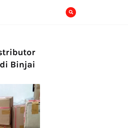
stributor
i Binjai