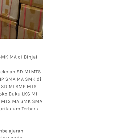
SMK MA di Binjai
Sekolah SD MI MTS
SMP SMA MA SMK di
S SD MI SMP MTS
oko Buku LKS MI
MP MTS MA SMK SMA
urikulum Terbaru
mbelajaran