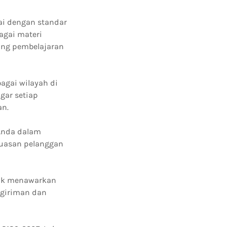
ai dengan standar
agai materi
ung pembelajaran
agai wilayah di
gar setiap
an.
Anda dalam
puasan pelanggan
tuk menawarkan
ngiriman dan