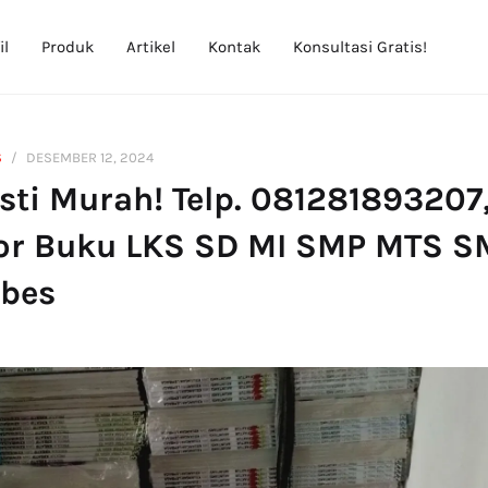
il
Produk
Artikel
Kontak
Konsultasi Gratis!
S
DESEMBER 12, 2024
ti Murah! Telp. 081281893207
tor Buku LKS SD MI SMP MTS 
ebes