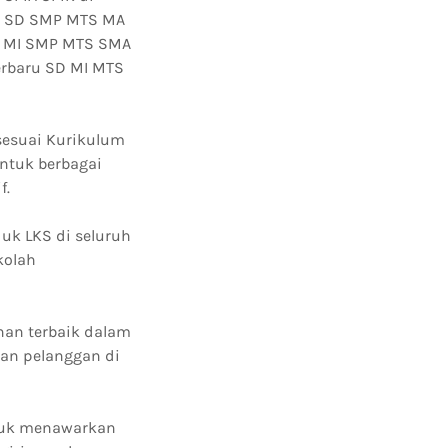
MI SD SMP MTS MA
SD MI SMP MTS SMA
erbaru SD MI MTS
sesuai Kurikulum
ntuk berbagai
f.
uk LKS di seluruh
kolah
nan terbaik dalam
san pelanggan di
ntuk menawarkan