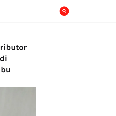
ributor
di
ibu