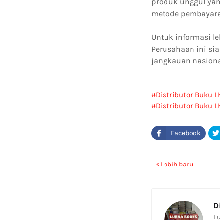
produk unggul yan
metode pembayaran
Untuk informasi l
Perusahaan ini si
jangkauan nasiona
Distributor Buku L
Distributor Buku 
Lebih baru
D
Lu