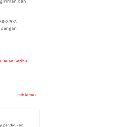
ngiriman dan
89-3207.
a dengan
ulauan Seribu
Lebih lama
g pendidikan.