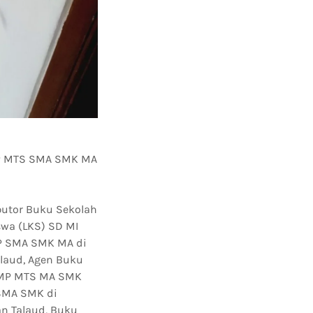
SMP MTS SMA SMK MA
butor Buku Sekolah
swa (LKS) SD MI
P SMA SMK MA di
laud, Agen Buku
SMP MTS MA SMK
 SMA SMK di
n Talaud, Buku