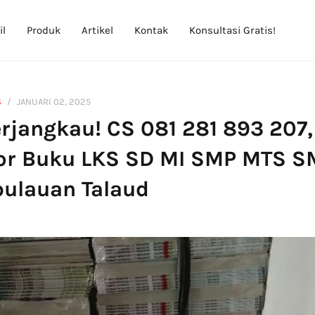
il
Produk
Artikel
Kontak
Konsultasi Gratis!
S
JANUARI 02, 2025
rjangkau! CS 081 281 893 207,
tor Buku LKS SD MI SMP MTS 
pulauan Talaud