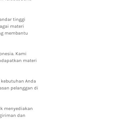
andar tinggi
agai materi
ang membantu
donesia. Kami
endapatkan materi
p kebutuhan Anda
asan pelanggan di
tuk menyediakan
ngiriman dan