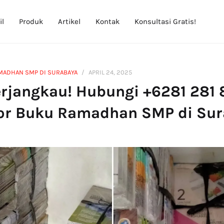
il
Produk
Artikel
Kontak
Konsultasi Gratis!
MADHAN SMP DI SURABAYA
APRIL 24, 2025
erjangkau! Hubungi +6281 281 
tor Buku Ramadhan SMP di Su