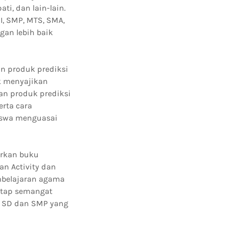
ti, dan lain-lain.
I, SMP, MTS, SMA,
gan lebih baik
n produk prediksi
k menyajikan
an produk prediksi
erta cara
iswa menguasai
irkan buku
an Activity dan
mbelajaran agama
etap semangat
 SD dan SMP yang