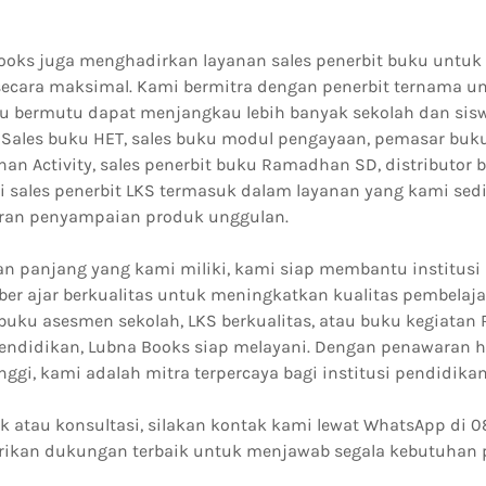
Books juga menghadirkan layanan sales penerbit buku untuk
ecara maksimal. Kami bermitra dengan penerbit ternama 
 bermutu dapat menjangkau lebih banyak sekolah dan sisw
. Sales buku HET, sales buku modul pengayaan, pemasar buk
han Activity, sales penerbit buku Ramadhan SD, distributo
ai sales penerbit LKS termasuk dalam layanan yang kami se
ran penyampaian produk unggulan.
 panjang yang kami miliki, kami siap membantu institusi
r ajar berkualitas untuk meningkatkan kualitas pembelajar
buku asesmen sekolah, LKS berkualitas, atau buku kegiata
pendidikan, Lubna Books siap melayani. Dengan penawaran h
inggi, kami adalah mitra terpercaya bagi institusi pendidikan
k atau konsultasi, silakan kontak kami lewat WhatsApp di 0
ikan dukungan terbaik untuk menjawab segala kebutuhan 