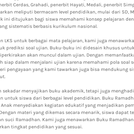
erbit Cerdas, Grahadi, penerbit Hayati, Medali, penerbit Simpa
rkan meliputi bermacam level pendidikan, mulai dari SD, M
k ini ditujukan bagi siswa memahami konsep pelajaran den
yang sistematis berbasis kurikulum nasional.
n LKS untuk berbagai mata pelajaran, kami juga menawarka
k prediksi soal ujian. Buku-buku ini didesain khusus untu
diperkirakan akan muncul dalam ujian. Dengan memanfaatk
bih siap dalam menjalani ujian karena memahami pola soal s
eri pengayaan yang kami tawarkan juga bisa mendukung s
ut.
 sekadar menyajikan buku akademik, tetapi juga menghad
n untuk siswa dari berbagai level pendidikan. Buku Ramadh
Anak menyediakan kegiatan edukatif yang menjadikan pe
Dengan materi yang dikemas secara menarik, siswa dapat t
ulan suci Ramadhan. Kami juga menawarkan Buku Ramadhan
rkan tingkat pendidikan yang sesuai.