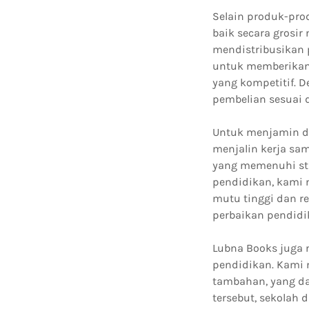
Selain produk-pro
baik secara grosi
mendistribusikan 
untuk memberikan
yang kompetitif. D
pembelian sesuai
Untuk menjamin dis
menjalin kerja sa
yang memenuhi sta
pendidikan, kami
mutu tinggi dan r
perbaikan pendidik
Lubna Books juga m
pendidikan. Kami 
tambahan, yang da
tersebut, sekolah 