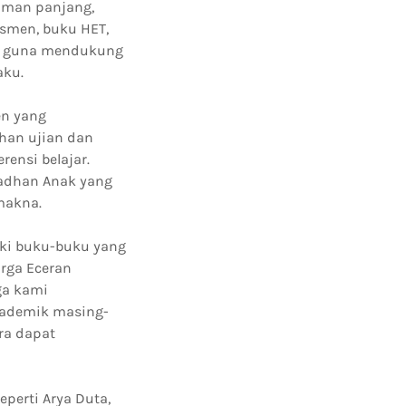
aman panjang,
smen, buku HET,
in guna mendukung
aku.
en yang
han ujian dan
ensi belajar.
madhan Anak yang
makna.
iki buku-buku yang
arga Eceran
ga kami
akademik masing-
ra dapat
perti Arya Duta,