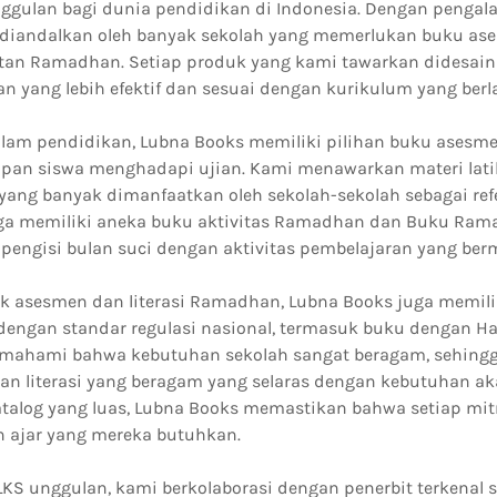
ggulan bagi dunia pendidikan di Indonesia. Dengan pengal
 diandalkan oleh banyak sekolah yang memerlukan buku ase
atan Ramadhan. Setiap produk yang kami tawarkan didesa
n yang lebih efektif dan sesuai dengan kurikulum yang berl
alam pendidikan, Lubna Books memiliki pilihan buku asesm
an siswa menghadapi ujian. Kami menawarkan materi lati
ang banyak dimanfaatkan oleh sekolah-sekolah sebagai refer
juga memiliki aneka buku aktivitas Ramadhan dan Buku Ra
 pengisi bulan suci dengan aktivitas pembelajaran yang ber
k asesmen dan literasi Ramadhan, Lubna Books juga memil
 dengan standar regulasi nasional, termasuk buku dengan H
emahami bahwa kebutuhan sekolah sangat beragam, sehing
ihan literasi yang beragam yang selaras dengan kebutuhan 
talog yang luas, Lubna Books memastikan bahwa setiap mit
ajar yang mereka butuhkan.
KS unggulan, kami berkolaborasi dengan penerbit terkenal se