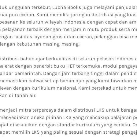
duk unggulan tersebut, Lubna Books juga melayani penjuala
r maupun eceran. Kami memiliki jaringan distribusi yang lu
pesanan ke seluruh wilayah Indonesia dengan cepat dan am
 pelayanan terbaik dengan menjamin mutu produk serta m
engan fasilitas layanan grosir dan eceran, pelanggan bisa m
 dengan kebutuhan masing-masing.
tribusi bahan ajar berkualitas di seluruh pelosok Indonesi
ma erat dengan penerbit buku HET terkemuka, modul pengaya
ndar pemerintah. Dengan jam terbang tinggi dalam pendis
 memastikan bahwa setiap bahan ajar yang kami tawarkan 
elevan dengan kurikulum nasional. Kami bertekad untuk m
an di tanah air.
enjadi mitra terpercaya dalam distribusi LKS untuk beraga
menyediakan aneka pilihan LKS yang mencakup pelajaran p
pat disesuaikan dengan standar kurikulum yang berlaku. D
dapat memilih LKS yang paling sesuai dengan strategi peng