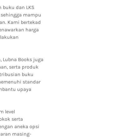
n buku dan LKS
as sehingga mampu
an. Kami bertekad
enawarkan harga
elakukan
a, Lubna Books juga
an, serta produk
tribusian buku
memenuhi standar
embantu upaya
m level
okok serta
engan aneka opsi
ajaran masing-