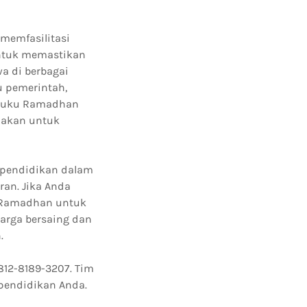
 memfasilitasi
untuk memastikan
a di berbagai
u pemerintah,
r buku Ramadhan
diakan untuk
 pendidikan dalam
an. Jika Anda
n Ramadhan untuk
arga bersaing dan
.
812-8189-3207. Tim
pendidikan Anda.