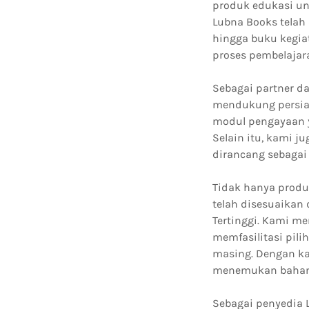
produk edukasi un
Lubna Books telah
hingga buku kegi
proses pembelajara
Sebagai partner d
mendukung persiap
modul pengayaan y
Selain itu, kami 
dirancang sebagai
Tidak hanya produ
telah disesuaikan
Tertinggi. Kami m
memfasilitasi pil
masing. Dengan ka
menemukan bahan 
Sebagai penyedia L