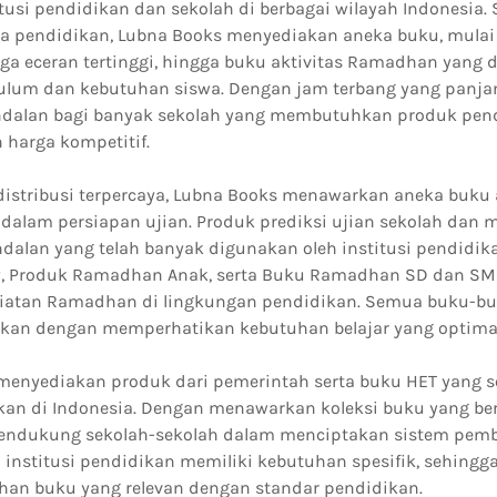
tusi pendidikan dan sekolah di berbagai wilayah Indonesia.
nia pendidikan, Lubna Books menyediakan aneka buku, mulai 
ga eceran tertinggi, hingga buku aktivitas Ramadhan yang 
ulum dan kebutuhan siswa. Dengan jam terbang yang panja
ndalan bagi banyak sekolah yang membutuhkan produk pen
 harga kompetitif.
distribusi terpercaya, Lubna Books menawarkan aneka buku
alam persiapan ujian. Produk prediksi ujian sekolah dan 
dalan yang telah banyak digunakan oleh institusi pendidik
y, Produk Ramadhan Anak, serta Buku Ramadhan SD dan SMP
iatan Ramadhan di lingkungan pendidikan. Semua buku-bu
ikan dengan memperhatikan kebutuhan belajar yang optima
menyediakan produk dari pemerintah serta buku HET yang s
kan di Indonesia. Dengan menawarkan koleksi buku yang be
endukung sekolah-sekolah dalam menciptakan sistem pemb
iap institusi pendidikan memiliki kebutuhan spesifik, sehingg
han buku yang relevan dengan standar pendidikan.