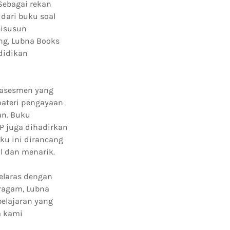
 Sebagai rekan
dari buku soal
disusun
ng, Lubna Books
didikan
 asesmen yang
materi pengayaan
an. Buku
 juga dihadirkan
ku ini dirancang
l dan menarik.
elaras dengan
ragam, Lubna
elajaran yang
a kami