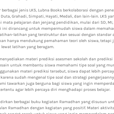
r berbagai jenis LKS, Lubna Books berkolaborasi dengan pener
a Duta, Grahadi, Simpati, Hayati, Medali, dan lain-lain. LKS 
 mata pelajaran dan jenjang pendidikan, mulai dari SD, MI,
ri ini dirancang untuk mempermudah siswa dalam memaha
latihan-latihan yang terstruktur dan sesuai dengan standar
bukan hanya mendukung pemahaman teori oleh siswa, tetapi
ewat latihan yang beragam.
menyediakan materi prediksi asesmen sekolah dan prediksi 
esain untuk membantu siswa memahami tipe soal yang mun
gunakan materi prediksi tersebut, siswa dapat lebih percay
karena sudah mengenal tipe soal dan strategi pengerjaanny
ami tawarkan juga berguna bagi siswa yang ingin memper
tertentu agar lebih percaya diri menghadapi proses belajar.
dirkan berbagai buku kegiatan Ramadhan yang disusun u
bulan Ramadhan dengan kegiatan yang positif. Materi aktiv
ak sangat cocok untuk siswa yang ingin memperdalam 