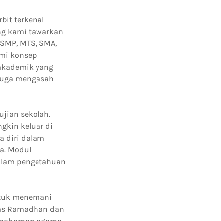
bit terkenal
yang kami tawarkan
 SMP, MTS, SMA,
mi konsep
 akademik yang
 juga mengasah
ujian sekolah.
gkin keluar di
a diri dalam
a. Modul
dalam pengetahuan
ntuk menemani
itas Ramadhan dan
pemahaman agama