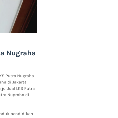
ra Nugraha
 LKS Putra Nugraha
aha di Jakarta
jo, Jual LKS Putra
utra Nugraha di
roduk pendidikan