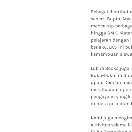
Sebagai distributo
seperti Bupin, Ary
mencakup berbagai
hingga SMK. Mate
pelajaran dengan 
berlaku. LKS ini 
kemampuan siswa l
Lubna Books juga 
Buku-buku ini did
ujian. Dengan meng
menghadapi ujian 
pengayaan yang k
di mata pelajaran 
Kami juga mengha
aktivitas selama 
Buku Ramadhan An