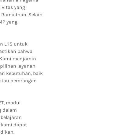
ivitas yang
n Ramadhan. Selain
MP yang
an LKS untuk
mastikan bahwa
. Kami menjamin
pilihan layanan
gan kebutuhan, baik
atau perorangan
ET, modul
g dalam
belajaran
, kami dapat
dikan.