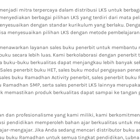
enjadi mitra terpercaya dalam distribusi LKS untuk berbag
enyediakan berbagai pilihan LKS yang terdiri dari mata pel
nyesuaikan dengan standar kurikulum yang berlaku. Denga
 bisa menyesuaikan pilihan LKS dengan metode pembelajaran
 menawarkan layanan sales buku penerbit untuk membantu
uku secara lebih luas. Kami berkolaborasi dengan penerbit 
buku-buku berkualitas dapat menjangkau lebih banyak sek
 Sales penerbit buku HET, sales buku modul pengayaan penerb
sales buku Ramadhan Activity penerbit, sales penerbit buk
ku Ramadhan SMP, serta sales penerbit LKS lainnya merupaka
k memastikan produk berkualitas dapat sampai ke tangan
n dan profesionalisme yang kami miliki, kami berkomitm
tusi pendidikan memperoleh bahan ajar berkualitas untuk m
lajar-mengajar. Jika Anda sedang mencari distributor buku 
atau buku Ramadhan untuk semua tingkat pendidikan, Lubn