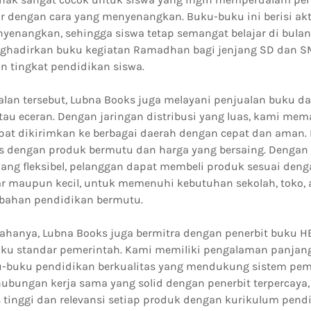
ar dengan cara yang menyenangkan. Buku-buku ini berisi akt
nyenangkan, sehingga siswa tetap semangat belajar di bula
nghadirkan buku kegiatan Ramadhan bagi jenjang SD dan S
n tingkat pendidikan siswa.
alan tersebut, Lubna Books juga melayani penjualan buku d
atau eceran. Dengan jaringan distribusi yang luas, kami me
pat dikirimkan ke berbagai daerah dengan cepat dan aman
as dengan produk bermutu dan harga yang bersaing. Dengan 
yang fleksibel, pelanggan dapat membeli produk sesuai den
r maupun kecil, untuk memenuhi kebutuhan sekolah, toko, 
bahan pendidikan bermutu.
ahanya, Lubna Books juga bermitra dengan penerbit buku H
uku standar pemerintah. Kami memiliki pengalaman panjan
-buku pendidikan berkualitas yang mendukung sistem pem
hubungan kerja sama yang solid dengan penerbit terpercaya
 tinggi dan relevansi setiap produk dengan kurikulum pendi