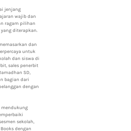
ai jenjang
ajaran wajib dan
n ragam pilihan
 yang diterapkan.
 memasarkan dan
terpercaya untuk
olah dan siswa di
it, sales penerbit
u Ramadhan SD,
n bagian dari
 pelanggan dengan
en mendukung
emperbaiki
asesmen sekolah,
a Books dengan