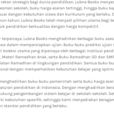
i rekan strategis bagi dunia pendidikan, Lubna Books menye
sesmen sekolah, buku harga eceran tertinggi, hingga buku 
suai dengan kebutuhan siswa dan kurikulum yang berlaku.
un-tahun, Lubna Books telah menjadi pilihan utama bagi be
uk pendidikan berkualitas dengan harga kompetitif.
or terpercaya, Lubna Books menghadirkan berbagai buku as
a dalam mempersiapkan ujian. Buku-buku prediksi ujian s
 koleksi utama yang dipercaya oleh berbagai institusi pend
, Materi Ramadhan Anak, serta Buku Ramadhan SD dan SMP
iatan Ramadhan di lingkungan pendidikan. Semua buku-buk
sional dengan memperhatikan kebutuhan belajar yang optim
menghadirkan buku-buku pemerintah serta buku harga ecera
raturan pendidikan di Indonesia. Dengan menghadirkan ber
kung pengembangan sistem belajar di sekolah-sekolah. Seti
ki kebutuhan spesifik, sehingga kami menyediakan beraga
n standar pendidikan yang berlaku.