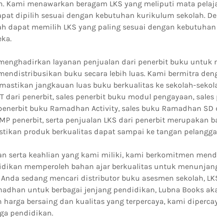
n. Kami menawarkan beragam LKS yang meliputi mata pelaj
pat dipilih sesuai dengan kebutuhan kurikulum sekolah. D
lah dapat memilih LKS yang paling sesuai dengan kebutuha
ka.
menghadirkan layanan penjualan dari penerbit buku untu
ndistribusikan buku secara lebih luas. Kami bermitra den
mastikan jangkauan luas buku berkualitas ke sekolah-sekola
 dari penerbit, sales penerbit buku modul pengayaan, sales
penerbit buku Ramadhan Activity, sales buku Ramadhan SD da
 penerbit, serta penjualan LKS dari penerbit merupakan ba
tikan produk berkualitas dapat sampai ke tangan pelangg
 serta keahlian yang kami miliki, kami berkomitmen men
didikan memperoleh bahan ajar berkualitas untuk menunjan
a Anda sedang mencari distributor buku asesmen sekolah, LK
adhan untuk berbagai jenjang pendidikan, Lubna Books a
harga bersaing dan kualitas yang terpercaya, kami dipercay
ga pendidikan.