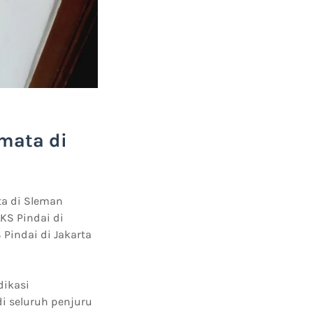
rmata di
ata di Sleman
LKS Pindai di
S Pindai di Jakarta
dikasi
i seluruh penjuru