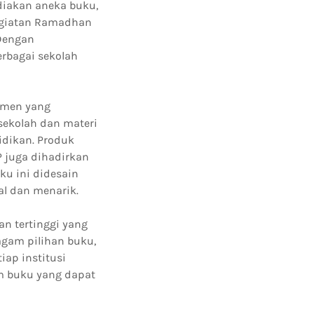
diakan aneka buku,
kegiatan Ramadhan
 Dengan
rbagai sekolah
esmen yang
ekolah dan materi
idikan. Produk
 juga dihadirkan
u ini didesain
al dan menarik.
n tertinggi yang
agam pilihan buku,
ap institusi
m buku yang dapat