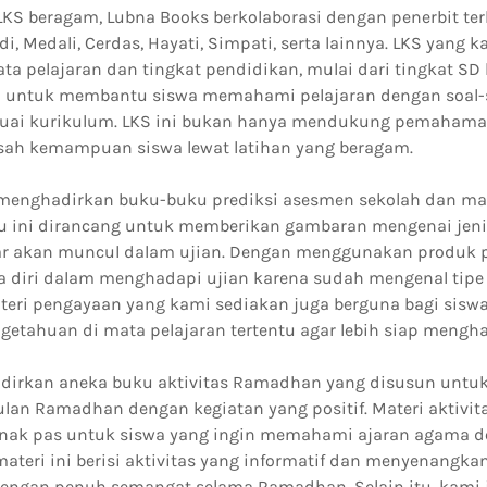
KS beragam, Lubna Books berkolaborasi dengan penerbit terk
di, Medali, Cerdas, Hayati, Simpati, serta lainnya. LKS yang 
ta pelajaran dan tingkat pendidikan, mulai dari tingkat SD
in untuk membantu siswa memahami pelajaran dengan soal-s
suai kurikulum. LKS ini bukan hanya mendukung pemahaman 
sah kemampuan siswa lewat latihan yang beragam.
menghadirkan buku-buku prediksi asesmen sekolah dan mate
u ini dirancang untuk memberikan gambaran mengenai jeni
 akan muncul dalam ujian. Dengan menggunakan produk pre
a diri dalam menghadapi ujian karena sudah mengenal tipe 
teri pengayaan yang kami sediakan juga berguna bagi siswa
tahuan di mata pelajaran tertentu agar lebih siap mengha
dirkan aneka buku aktivitas Ramadhan yang disusun unt
bulan Ramadhan dengan kegiatan yang positif. Materi aktiv
ak pas untuk siswa yang ingin memahami ajaran agama 
materi ini berisi aktivitas yang informatif dan menyenangka
 dengan penuh semangat selama Ramadhan. Selain itu, kami 