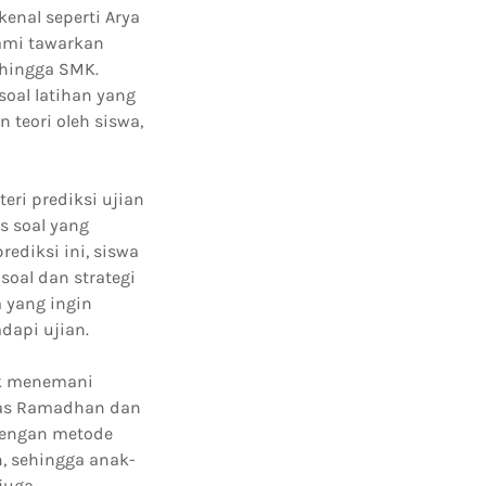
enal seperti Arya
kami tawarkan
 hingga SMK.
oal latihan yang
teori oleh siswa,
ri prediksi ujian
s soal yang
diksi ini, siswa
soal dan strategi
 yang ingin
dapi ujian.
uk menemani
itas Ramadhan dan
dengan metode
n, sehingga anak-
juga