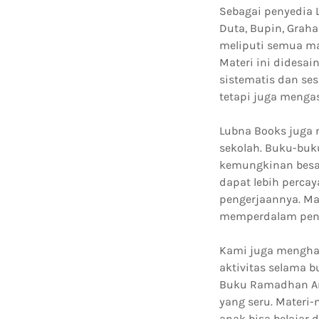
Sebagai penyedia L
Duta, Bupin, Graha
meliputi semua ma
Materi ini didesa
sistematis dan se
tetapi juga menga
Lubna Books juga 
sekolah. Buku-buk
kemungkinan besar
dapat lebih percay
pengerjaannya. Ma
memperdalam penge
Kami juga mengha
aktivitas selama 
Buku Ramadhan An
yang seru. Materi-
anak bisa belajar