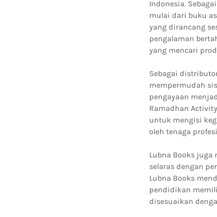
Indonesia. Sebaga
mulai dari buku a
yang dirancang se
pengalaman bertah
yang mencari prod
Sebagai distribut
mempermudah sisw
pengayaan menjadi
Ramadhan Activity
untuk mengisi keg
oleh tenaga profe
Lubna Books juga 
selaras dengan pe
Lubna Books mendu
pendidikan memili
disesuaikan denga