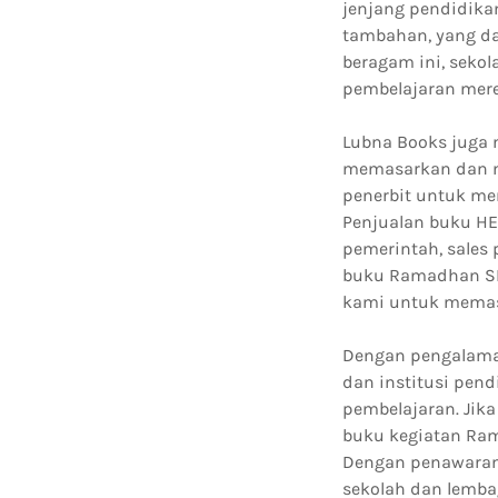
jenjang pendidika
tambahan, yang da
beragam ini, seko
pembelajaran mere
Lubna Books juga 
memasarkan dan me
penerbit untuk me
Penjualan buku HET
pemerintah, sales 
buku Ramadhan SMP
kami untuk memas
Dengan pengalaman
dan institusi pen
pembelajaran. Jik
buku kegiatan Ram
Dengan penawaran 
sekolah dan lemba