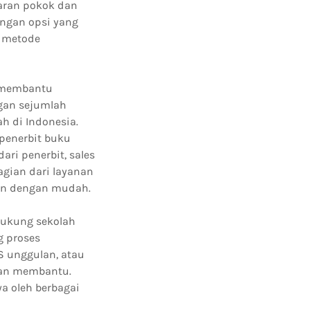
aran pokok dan
engan opsi yang
n metode
k membantu
gan sejumlah
h di Indonesia.
 penerbit buku
ri penerbit, sales
gian dari layanan
an dengan mudah.
dukung sekolah
g proses
S unggulan, atau
kan membantu.
a oleh berbagai