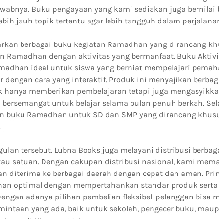
abnya. Buku pengayaan yang kami sediakan juga bernilai 
bih jauh topik tertentu agar lebih tangguh dalam perjalana
rkan berbagai buku kegiatan Ramadhan yang dirancang kh
n Ramadhan dengan aktivitas yang bermanfaat. Buku Akti
madhan ideal untuk siswa yang berniat mempelajari pem
ar dengan cara yang interaktif. Produk ini menyajikan berbag
k hanya memberikan pembelajaran tetapi juga mengasyikka
p bersemangat untuk belajar selama bulan penuh berkah. Sela
buku Ramadhan untuk SD dan SMP yang dirancang khusu
.
ulan tersebut, Lubna Books juga melayani distribusi berbaga
atau satuan. Dengan cakupan distribusi nasional, kami mem
an diterima ke berbagai daerah dengan cepat dan aman. Pri
nan optimal dengan mempertahankan standar produk sert
Dengan adanya pilihan pembelian fleksibel, pelanggan bisa
mintaan yang ada, baik untuk sekolah, pengecer buku, mau