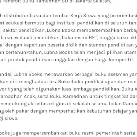
es Penerbit Buku Ramadhan SD di Jakarta Selatan,
h distributor buku dan Lembar Kerja Siswa yang berorientas
 edukasi bermutu bagi institusi pendidikan di seluruh tana
agi sektor pendidikan, Lubna Books mempersembahkan berbag
i buku evaluasi pendidikan, buku resmi HET, hingga buku a
ai dengan keperluan peserta didik dan standar pendidikan y
 bertahun-tahun, Lubna Books telah menjadi pilihan utam
ari produk pendidikan unggulan dengan harga kompetitif.
andal, Lubna Books menawarkan berbagai buku asesmen 
an diri menghadapi tes. Buku-buku prediksi ujian dan ma
orit yang telah digunakan luas lembaga pendidikan. Buku A
amadhan Anak, serta Buku Ramadhan untuk tingkat SD da
mendukung aktivitas religius di sekolah selama bulan Ram
ang oleh pakar dengan memperhatikan kebutuhan belajar ya
i siswa.
 Books juga mempersembahkan buku resmi pemerintah serta