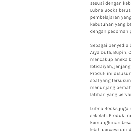
sesuai dengan keb
Lubna Books berus
pembelajaran yang
kebutuhan yang be
dengan pedoman p
Sebagai penyedia b
Arya Duta, Bupin, 
mencakup aneka bi
Ibtidaiyah, jenja
Produk ini disusu
soal yang tersusun
menunjang pemaham
latihan yang bervar
Lubna Books juga 
sekolah. Produk i
kemungkinan besar
lebih percaya dir