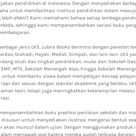
ijakan pendidikan di Indonesia. Dengan menyediakan berbag
aha untuk memfasilitasi institusi pendidikan dalam mewu
 lebih efektif. Kami memahami bahwa setiap lembaga pendi
rbeda, sehingga kami mempersembahkan variasi buku yang
embelajaran.
erbagai jenis LKS, Lubna Books bermitra dengan penerbit te
Cerdas, Grahadi, Hayati, Medali, Simpati, dan lain-lain. LKS 
dang studi dan tingkat pendidikan, mulai dari Sekolah Da
ng SMP, MTS, Sekolah Menengah Atas, hingga Sekolah Meneng
n untuk membantu siswa dalam mempelajari konsep pelajar
 rapi dan sesuai dengan standar akademik yang berlaku. LKS
an teori, tetapi juga meningkatkan keterampilan melalui 
iasi.
mempersembahkan buku prediksi penilaian sekolah dan mate
ni disusun untuk menyediakan ilustrasi mengenai bentuk soa
 akan muncul dalam ujian. Dengan menggunakan produk in
i dalam menjawab soal karena mereka sudah terbiasa dengan