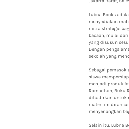
Jakarta Barat, Sal
Lubna Books adala
menyediakan materi
mitra strategis b
bacaan, mulai dar
yang disusun sesu
Dengan pengalaman
sekolah yang menc
Sebagai pemasok 
siswa mempersiapk
menjadi produk fav
Ramadhan, Buku R
dihadirkan untuk 
materi ini diranc
menyenangkan bag
Selain itu, Lubna