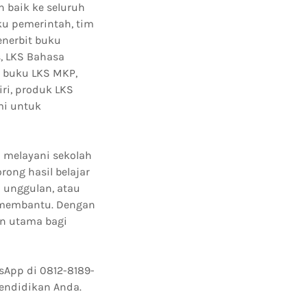
 baik ke seluruh
ku pemerintah, tim
enerbit buku
, LKS Bahasa
, buku LKS MKP,
ri, produk LKS
mi untuk
d melayani sekolah
ong hasil belajar
 unggulan, atau
p membantu. Dengan
an utama bagi
sApp di 0812-8189-
endidikan Anda.