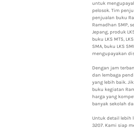
untuk mengupayaka
pelosok. Tim penj
penjualan buku Ra
Ramadhan SMP, ser
Jepang, produk LKS
buku LKS MTS, LKS
SMA, buku LKS SM
mengupayakan distr
Dengan jam terbang
dan lembaga pendi
yang lebih baik. 
buku kegiatan Ram
harga yang kompet
banyak sekolah da
Untuk detail lebi
3207. Kami siap m