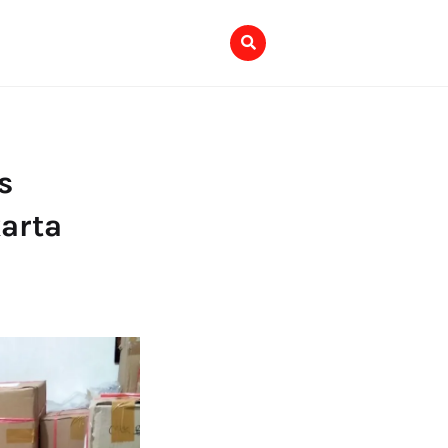
s
karta