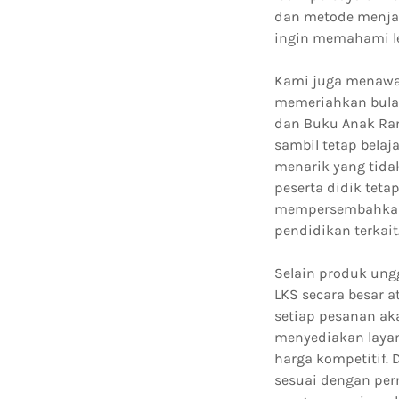
dan metode menjaw
ingin memahami le
Kami juga menawa
memeriahkan bula
dan Buku Anak Ra
sambil tetap belaj
menarik yang tida
peserta didik teta
mempersembahkan 
pendidikan terkait
Selain produk ungg
LKS secara besar 
setiap pesanan ak
menyediakan laya
harga kompetitif. 
sesuai dengan per