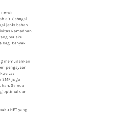
i untuk
h air. Sebagai
ai jenis bahan
ktivitas Ramadhan
ang berlaku.
a bagi banyak
yang memudahkan
teri pengayaan
ktivitas
n SMP juga
adhan. Semua
ng optimal dan
 buku HET yang