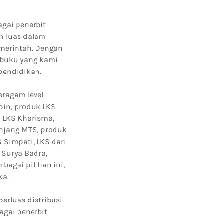
gai penerbit
n luas dalam
merintah. Dengan
 buku yang kami
pendidikan.
eragam level
pin, produk LKS
, LKS Kharisma,
enjang MTS, produk
 Simpati, LKS dari
 Surya Badra,
bagai pilihan ini,
ka.
erluas distribusi
agai penerbit