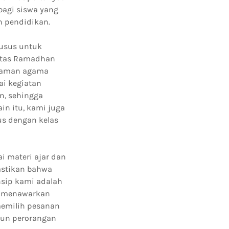
bagi siswa yang
n pendidikan.
usus untuk
vitas Ramadhan
ahaman agama
ai kegiatan
n, sehingga
in itu, kami juga
s dengan kelas
i materi ajar dan
astikan bahwa
nsip kami adalah
a menawarkan
 memilih pesanan
pun perorangan