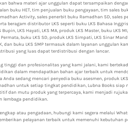
n bahwa materi ajar unggulan dapat tersampaikan dengan
ualan buku HET, tim penjualan buku pengayaan, tim sales bu
madhan Activity, sales penerbit buku Ramadhan SD, sales p
ta beragam distributor LKS seperti buku LKS Bahasa Inggris
 Bupin, LKS Hayati, LKS MA, produk LKS Master, buku LKS MI
 Permata, buku LKS SD, produk LKS Simpati, LKS Sinar Mandi
K, dan buku LKS SMP termasuk dalam layanan unggulan ka
ibusi yang luas dapat terdistribusi dengan lancar.
 tinggi dan profesionalitas yang kami jalani, kami berteka
dikan dalam mendapatkan bahan ajar terbaik untuk mendor
Jika Anda sedang mencari penyedia buku asesmen, produk LKS
adhan untuk setiap tingkat pendidikan, Lubna Books sia
itif dan mutu produk yang terpercaya, kami menjadi rujuk
n lembaga pendidikan.
h lengkap atau pengadaan, hubungi kami segera melalui What
emberikan pelayanan terbaik untuk memenuhi kebutuhan p