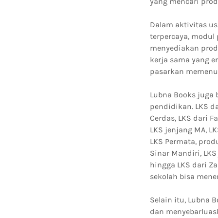
yang mencari prod
Dalam aktivitas u
terpercaya, modul
menyediakan prod
kerja sama yang e
pasarkan memenuhi
Lubna Books juga 
pendidikan. LKS da
Cerdas, LKS dari F
LKS jenjang MA, LK
LKS Permata, produ
Sinar Mandiri, LK
hingga LKS dari Za
sekolah bisa mene
Selain itu, Lubna
dan menyebarluask