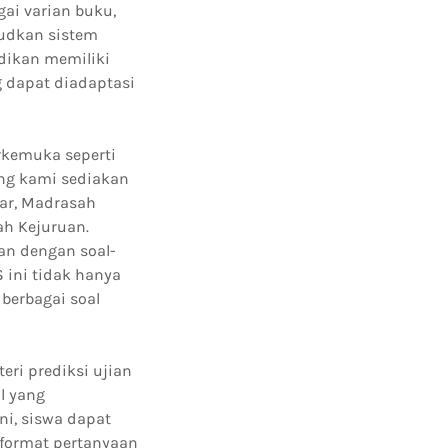
ai varian buku,
judkan sistem
dikan memiliki
 dapat diadaptasi
rkemuka seperti
yang kami sediakan
sar, Madrasah
ah Kejuruan.
an dengan soal-
 ini tidak hanya
berbagai soal
ri prediksi ujian
l yang
i, siswa dapat
 format pertanyaan