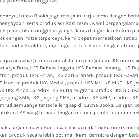
uk pendidikan unggulan.
sahanya, Lubna Books juga menjalin kerja sama dengan berba
 pengayaan, serta produk edukasi resmi. Kami berpengalama
uk pendidikan unggulan yang selaras dengan kurikulum pe
rat dengan mitra terpercaya, kami dapat memastikan setiap
 standar kualitas yang tinggi serta selaras dengan aturan 
berperan sebagai mitra andal dalam pengadaan LKS untuk b
ri Arya Duta, LKS Bahasa Inggris, LKS Bahasa Jepang, LKS Bu
attah, produk LKS Fitrah, LKS dari Grahadi, produk LKS Hayati
S Master, produk LKS Medali, produk LKS MI, LKS MKP, LKS j
k LKS Pindai, produk LKS Putra Nugraha, produk LKS SD, LKS
S jenjang SMA, LKS jenjang SMK, produk LKS SMP, produk LKS
mrud semuanya tersedia lengkap di Lubna Books. Dengan ber
ntukan LKS yang terbaik dengan metode pembelajaran mere
 Books juga menawarkan jasa sales penerbit buku untuk memp
an produk secara lebih optimal. Kami bermitra dengan berb