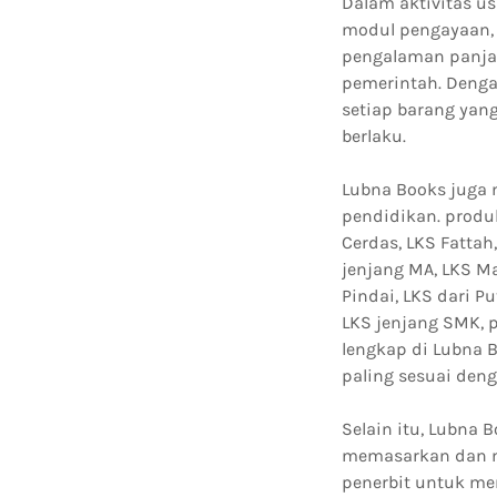
Dalam aktivitas us
modul pengayaan, 
pengalaman panjan
pemerintah. Denga
setiap barang yan
berlaku.
Lubna Books juga 
pendidikan. produk
Cerdas, LKS Fattah
jenjang MA, LKS Ma
Pindai, LKS dari P
LKS jenjang SMK, 
lengkap di Lubna B
paling sesuai den
Selain itu, Lubna
memasarkan dan me
penerbit untuk me