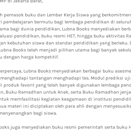
 di Jakarta Barat,
ah pemasok buku dan Lembar Kerja Siswa yang berkomitmen
 pembelajaran bermutu bagi lembaga pendidikan di seluruh
tama bagi dunia pendidikan, Lubna Books menyediakan berb
valuasi pendidikan, buku resmi HET, hingga buku aktivitas
gan kebutuhan siswa dan standar pendidikan yang berlaku.
Lubna Books telah menjadi pilihan utama bagi banyak sekol
u dengan harga kompetitif.
terpercaya, Lubna Books menyediakan berbagai buku asesm
menghadapi tantangan menghadapi tes. Modul prediksi uj
 produk favorit yang telah banyak digunakan lembaga pen
n, Buku Ramadhan untuk Anak, serta Buku Ramadhan jenj
ntuk memfasilitasi kegiatan keagamaan di institusi pendid
ua materi ini diciptakan oleh para ahli dengan menyesuaik
menyenangkan bagi siswa.
 Books juga menyediakan buku resmi pemerintah serta buku 