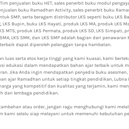
 Tim penjualan buku HET, sales penerbit buku modul pengaya
enjualan buku Ramadhan Activity, sales penerbit buku Rama
uk SMP, serta beragam distributor LKS seperti buku LKS Ba
 LKS Bupin, buku LKS Hayati, produk LKS MA, produk LKS Ma
KS MTS, produk LKS Permata, produk LKS SD, LKS Simpati, p
 SMA, LKS SMK, dan LKS SMP adalah bagian dari penawaran
erbaik dapat diperoleh pelanggan tanpa hambatan.
luas serta etos kerja tinggi yang kami kuasai, kami berte
tusi edukasi dalam mendapatkan bahan ajar terbaik untuk 
aran. Jika Anda ingin mendapatkan penyedia buku asesmen,
han ajar Ramadhan untuk setiap tingkat pendidikan, Lubna 
harga yang kompetitif dan kualitas yang terjamin, kami men
ah dan lembaga pendidikan.
tambahan atau order, jangan ragu menghubungi kami melal
im kami selalu siap melayani untuk memenuhi kebutuhan p