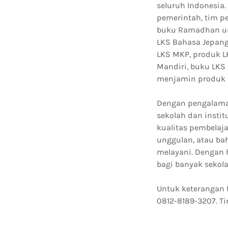
seluruh Indonesia.
pemerintah, tim p
buku Ramadhan unt
LKS Bahasa Jepang,
LKS MKP, produk L
Mandiri, buku LKS
menjamin produk t
Dengan pengalaman 
sekolah dan insti
kualitas pembelaj
unggulan, atau ba
melayani. Dengan 
bagi banyak sekol
Untuk keterangan 
0812-8189-3207. T