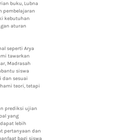
rian buku, Lubna
m pembelajaran
ki kebutuhan
ngan aturan
al seperti Arya
kami tawarkan
sar, Madrasah
mbantu siswa
i dan sesuai
mi teori, tetapi
 prediksi ujian
oal yang
 dapat lebih
at pertanyaan dan
anfaat bagi siswa