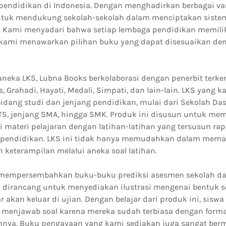
pendidikan di Indonesia. Dengan menghadirkan berbagai va
ntuk mendukung sekolah-sekolah dalam menciptakan siste
l. Kami menyadari bahwa setiap lembaga pendidikan memili
a kami menawarkan pilihan buku yang dapat disesuaikan de
neka LKS, Lubna Books berkolaborasi dengan penerbit terken
s, Grahadi, Hayati, Medali, Simpati, dan lain-lain. LKS yang 
dang studi dan jenjang pendidikan, mulai dari Sekolah Da
MTS, jenjang SMA, hingga SMK. Produk ini disusun untuk me
 materi pelajaran dengan latihan-latihan yang tersusun rap
pendidikan. LKS ini tidak hanya memudahkan dalam memaha
keterampilan melalui aneka soal latihan.
mempersembahkan buku-buku prediksi asesmen sekolah dan
ni dirancang untuk menyediakan ilustrasi mengenai bentuk s
akan keluar di ujian. Dengan belajar dari produk ini, siswa
m menjawab soal karena mereka sudah terbiasa dengan form
annya. Buku pengayaan yang kami sediakan juga sangat berm