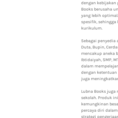
dengan kebijakan 
Books berusaha u
yang lebih optima
spesifik, sehingg
kurikulum.
Sebagai penyedia a
Duta, Bupin, Cerda
mencakup aneka bi
Ibtidaiyah, SMP, 
dalam mempelajari
dengan ketentuan 
juga meningkatkan 
Lubna Books juga 
sekolah. Produk i
kemungkinan besar 
percaya diri dala
strategi pengerja