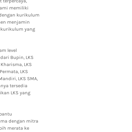
 terpercaya,
Kami memiliki
 dengan kurikulum
tmen menjamin
n kurikulum yang
am level
dari Bupin, LKS
i Kharisma, LKS
 Permata, LKS
Mandiri, LKS SMA,
nya tersedia
aikan LKS yang
mbantu
sama dengan mitra
bih merata ke