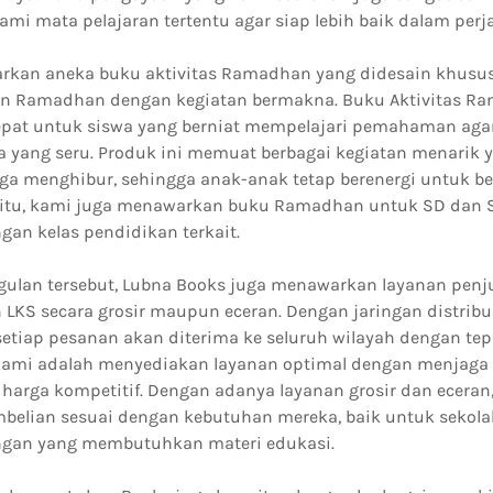
mi mata pelajaran tertentu agar siap lebih baik dalam perj
rkan aneka buku aktivitas Ramadhan yang didesain khusu
n Ramadhan dengan kegiatan bermakna. Buku Aktivitas R
pat untuk siswa yang berniat mempelajari pemahaman aga
ra yang seru. Produk ini memuat berbagai kegiatan menarik 
uga menghibur, sehingga anak-anak tetap berenergi untuk b
 itu, kami juga menawarkan buku Ramadhan untuk SD dan 
ngan kelas pendidikan terkait.
gulan tersebut, Lubna Books juga menawarkan layanan penj
n LKS secara grosir maupun eceran. Dengan jaringan distribu
tiap pesanan akan diterima ke seluruh wilayah dengan te
ami adalah menyediakan layanan optimal dengan menjaga 
harga kompetitif. Dengan adanya layanan grosir dan eceran
elian sesuai dengan kebutuhan mereka, baik untuk sekolah
gan yang membutuhkan materi edukasi.