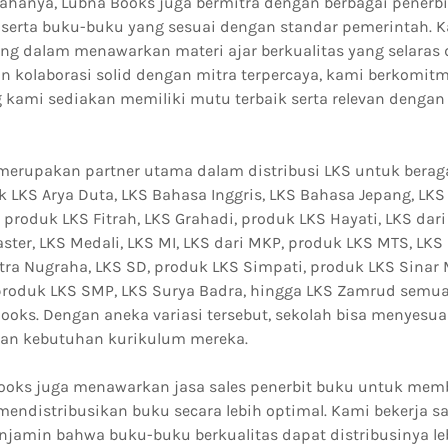
ahanya, Lubna Books juga bermitra dengan berbagai penerbit
serta buku-buku yang sesuai dengan standar pemerintah. 
g dalam menawarkan materi ajar berkualitas yang selaras
n kolaborasi solid dengan mitra terpercaya, kami berkomi
g kami sediakan memiliki mutu terbaik serta relevan denga
merupakan partner utama dalam distribusi LKS untuk berag
 LKS Arya Duta, LKS Bahasa Inggris, LKS Bahasa Jepang, LKS 
, produk LKS Fitrah, LKS Grahadi, produk LKS Hayati, LKS dar
ster, LKS Medali, LKS MI, LKS dari MKP, produk LKS MTS, LKS
utra Nugraha, LKS SD, produk LKS Simpati, produk LKS Sinar 
produk LKS SMP, LKS Surya Badra, hingga LKS Zamrud semua
ooks. Dengan aneka variasi tersebut, sekolah bisa menyesu
gan kebutuhan kurikulum mereka.
 Books juga menawarkan jasa sales penerbit buku untuk me
ndistribusikan buku secara lebih optimal. Kami bekerja 
njamin bahwa buku-buku berkualitas dapat distribusinya le