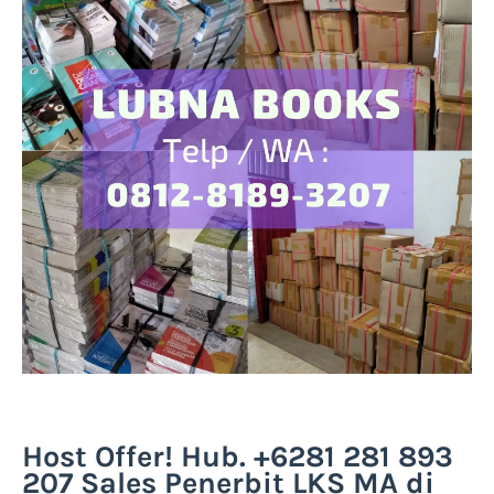
Host Offer! Hub. +6281 281 893
207 Sales Penerbit LKS MA di