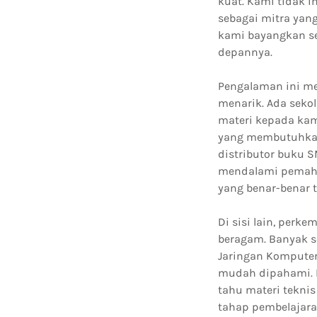
kuat. Kami tidak i
sebagai mitra yan
kami bayangkan se
depannya.
Pengalaman ini m
menarik. Ada seko
materi kepada kam
yang membutuhkan 
distributor buku S
mendalami pemaha
yang benar-benar t
Di sisi lain, per
beragam. Banyak s
Jaringan Komputer
mudah dipahami. 
tahu materi teknis
tahap pembelajara