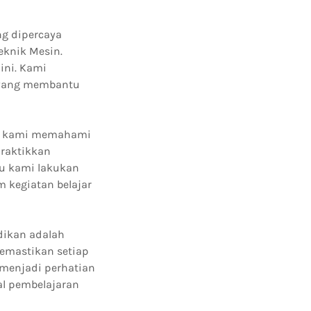
ng dipercaya
eknik Mesin.
ini. Kami
n yang membantu
or, kami memahami
praktikkan
lu kami lakukan
 kegiatan belajar
dikan adalah
memastikan setiap
 menjadi perhatian
al pembelajaran