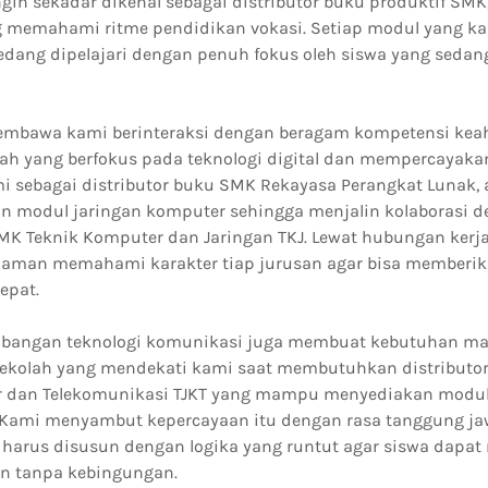
ngin sekadar dikenal sebagai distributor buku produktif SM
g memahami ritme pendidikan vokasi. Setiap modul yang kam
dang dipelajari dengan penuh fokus oleh siswa yang seda
embawa kami berinteraksi dengan beragam kompetensi keah
lah yang berfokus pada teknologi digital dan mempercayak
i sebagai distributor buku SMK Rekayasa Perangkat Lunak, a
modul jaringan komputer sehingga menjalin kolaborasi d
MK Teknik Komputer dan Jaringan TKJ. Lewat hubungan kerja
man memahami karakter tiap jurusan agar bisa memberik
epat.
kembangan teknologi komunikasi juga membuat kebutuhan ma
ekolah yang mendekati kami saat membutuhkan distributo
 dan Telekomunikasi TJKT yang mampu menyediakan modul 
Kami menyambut kepercayaan itu dengan rasa tanggung ja
 harus disusun dengan logika yang runtut agar siswa dapat
n tanpa kebingungan.