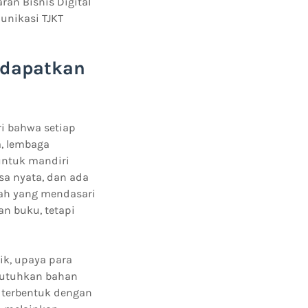
an Bisnis Digital
unikasi TJKT
ndapatkan
ri bahwa setiap
, lembaga
 untuk mandiri
sa nyata, dan ada
ilah yang mendasari
n buku, tetapi
ik, upaya para
butuhkan bahan
i terbentuk dengan