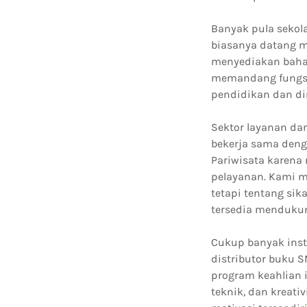
Banyak pula sekol
biasanya datang m
menyediakan bahan
memandang fungsi
pendidikan dan di
Sektor layanan da
bekerja sama deng
Pariwisata karen
pelayanan. Kami me
tetapi tentang sik
tersedia mendukun
Cukup banyak inst
distributor buku S
program keahlian i
teknik, dan kreati