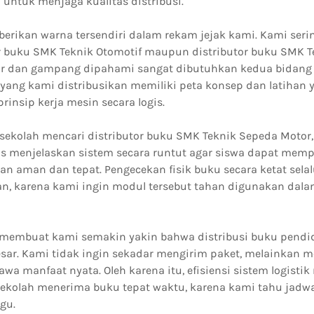
i untuk menjaga kualitas distribusi.
erikan warna tersendiri dalam rekam jejak kami. Kami seri
or buku SMK Teknik Otomotif maupun distributor buku SMK T
ur dan gampang dipahami sangat dibutuhkan kedua bidang 
ang kami distribusikan memiliki peta konsep dan latiha
insip kerja mesin secara logis.
a sekolah mencari distributor buku SMK Teknik Sepeda Mot
s menjelaskan sistem secara runtut agar siswa dapat mem
n aman dan tepat. Pengecekan fisik buku secara ketat sela
n, karena kami ingin modul tersebut tahan digunakan dalam
 membuat kami semakin yakin bahwa distribusi buku pendi
sar. Kami tidak ingin sekadar mengirim paket, melainkan 
 manfaat nyata. Oleh karena itu, efisiensi sistem logistik
ekolah menerima buku tepat waktu, karena kami tahu jadw
gu.