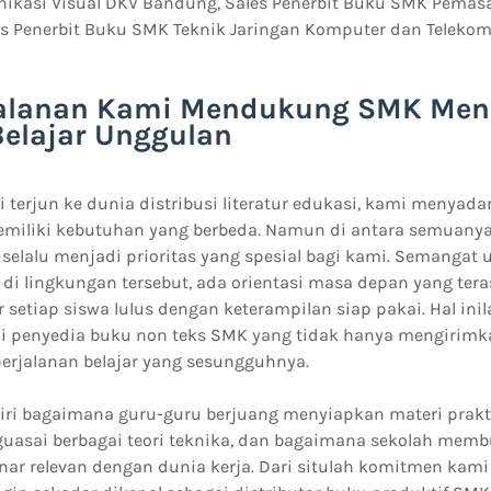
kasi Visual DKV Bandung, Sales Penerbit Buku SMK Pemasar
s Penerbit Buku SMK Teknik Jaringan Komputer dan Telekom
jalanan Kami Mendukung SMK Me
Belajar Unggulan
i terjun ke dunia distribusi literatur edukasi, kami menyada
emiliki kebutuhan yang berbeda. Namun di antara semuanya
selalu menjadi prioritas yang spesial bagi kami. Semangat
 di lingkungan tersebut, ada orientasi masa depan yang tera
 setiap siswa lulus dengan keterampilan siap pakai. Hal in
i penyedia buku non teks SMK yang tidak hanya mengirimka
rjalanan belajar yang sesungguhnya.
iri bagaimana guru-guru berjuang menyiapkan materi prakt
uasai berbagai teori teknika, dan bagaimana sekolah mem
nar relevan dengan dunia kerja. Dari situlah komitmen kam