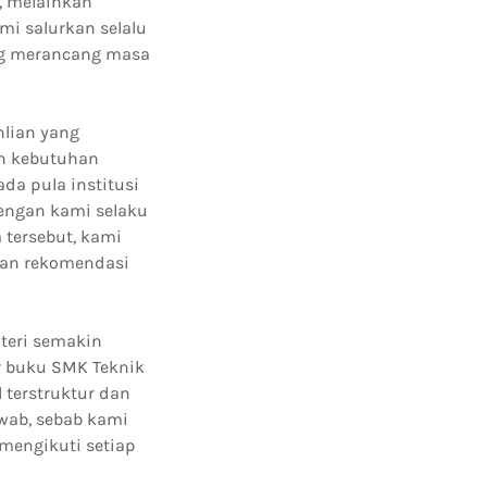
K, melainkan
i salurkan selalu
ng merancang masa
lian yang
an kebutuhan
da pula institusi
engan kami selaku
 tersebut, kami
an rekomendasi
teri semakin
r buku SMK Teknik
terstruktur dan
wab, sebab kami
 mengikuti setiap