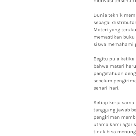
motivasi tersendir
Dunia teknik memb
sebagai distribut
Materi yang teruk
memastikan buku y
siswa memahami pr
Begitu pula ketik
bahwa materi haru
pengetahuan denga
sebelum pengirima
sehari-hari.
Setiap kerja sama
tanggung jawab be
pengiriman membawa
utama kami agar s
tidak bisa menung