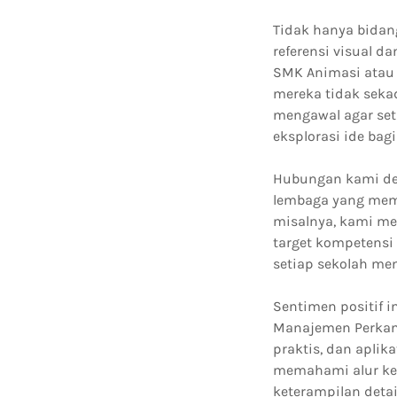
Tidak hanya bidan
referensi visual 
SMK Animasi atau
mereka tidak seka
mengawal agar set
eksplorasi ide bagi
Hubungan kami deng
lembaga yang mem
misalnya, kami me
target kompetens
setiap sekolah mem
Sentimen positif 
Manajemen Perkant
praktis, dan apli
memahami alur kerj
keterampilan detai