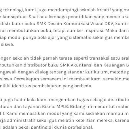
g teknologi, kami juga mendampingi sekolah kreatif yang
dan konseptual. Saat ada lembaga pendidikan yang memerluka
 distributor buku SMK Desain Komunikasi Visual DKV, ka
dar membutuhkan buku, tetapi sumber inspirasi. Maka dari 
iap modul punya pola ajar yang sistematis sekaligus membe
 siswa.
an sekolah tidak pernah terasa seperti transaksi satu ara
butuhkan distributor buku SMK Akuntansi dan Keuangan L
ngawali dengan dialog tentang standar kurikulum, metode 
i siswa. Percakapan semacam ini membuat kami semakin 
iliki identitas pembelajaran yang berbeda.
ini juga hadir kala kami mengemban tugas sebagai distribut
oran dan Layanan Bisnis MPLB. Bidang ini menuntut materi
katif. Kami memastikan modul yang kami sediakan mampu 
a administratif sekaligus melatih ketelitian mereka, karen
l adalah bekal penting di dunia profesional.