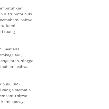
 membutuhkan
n distributor buku
mi memahami bahwa
itu, kami
ri ruang
h. Saat ada
embaga AKL,
pengajaran, hingga
memahami bahwa
or buku SMK
 yang sistematis,
membantu siswa
a kami percaya