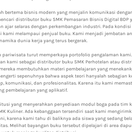
ah bertema bisnis modern yang menjalin komunikasi denga
encari distributor buku SMK Pemasaran Bisnis Digital BDP 
 ajar selaras dengan perkembangan industri. Pada kondisi 
 kami melampaui penjual buku. Kami menjadi jembatan an
namika dunia kerja yang terus bergerak.
n pariwisata turut memperkaya portofolio pengalaman kami.
an kami sebagai distributor buku SMK Perhotelan atau dist
a mereka membutuhkan materi pembelajaran yang menekank
ngerti sepenuhnya bahwa aspek teori hanyalah sebagian keci
ap, komunikasi, dan profesionalitas. Karena itu kami mema
g pembelajaran yang aplikatif.
itusi yang menyerahkan penyediaan modul boga pada tim 
MK Kuliner. Ada kebanggaan tersendiri saat kami mengirimk
ni, karena kami tahu di baliknya ada siswa yang sedang bel
vitas. Melihat bayangan buku tersebut dipelajari di area dap