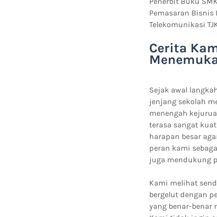
Penerbit Buku SMK
Pemasaran Bisnis 
Telekomunikasi TJ
Cerita Ka
Menemukan
Sejak awal langka
jenjang sekolah m
menengah kejuruan
terasa sangat kuat
harapan besar agar
peran kami sebaga
juga mendukung pe
Kami melihat send
bergelut dengan 
yang benar-benar r