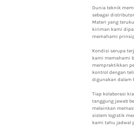
Dunia teknik memb
sebagai distribut
Materi yang teruk
kiriman kami dipa
memahami prinsip 
Kondisi serupa te
kami memahami bah
mempraktikkan pen
kontrol dengan tel
digunakan dalam ke
Tiap kolaborasi k
tanggung jawab be
melainkan memasti
sistem logistik m
kami tahu jadwal 