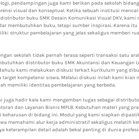
ologi, pendampingan juga kami berikan pada sekolah bidang
nsi visual dan konseptual. Ketika sebuah institusi mencari
 distributor buku SMK Desain Komunikasi Visual DKV, ka
dar membutuhkan buku, tetapi sumber inspirasi. Karena it
iki struktur pembelajaran yang jelas sekaligus memberi rua
an sekolah tidak pernah terasa seperti transaksi satu ara
butuhkan distributor buku SMK Akuntansi dan Keuangan L
h dahulu kami melakukan diskusi terkait kurikulum yang di
 target kompetensi siswa. Melalui diskusi inilah kami kian
ah memiliki identitas pembelajaran yang berbeda.
ini juga hadir kala kami mengemban tugas sebagai distribut
oran dan Layanan Bisnis MPLB. Kebutuhan materi yang prak
i keharusan di bidang ini. Modul yang kami siapkan dipast
 memahami alur kerja administratif sekaligus melatih ket
a keterampilan detail adalah bekal penting di dunia profesi