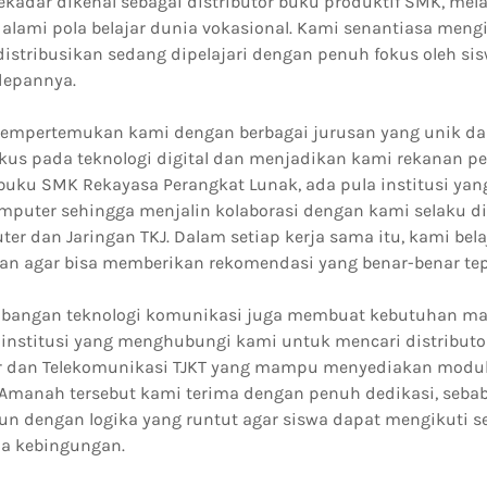
ekadar dikenal sebagai distributor buku produktif SMK, mel
alami pola belajar dunia vokasional. Kami senantiasa meng
distribusikan sedang dipelajari dengan penuh fokus oleh si
epannya.
empertemukan kami dengan berbagai jurusan yang unik dan 
okus pada teknologi digital dan menjadikan kami rekanan p
r buku SMK Rekayasa Perangkat Lunak, ada pula institusi 
mputer sehingga menjalin kolaborasi dengan kami selaku di
er dan Jaringan TKJ. Dalam setiap kerja sama itu, kami be
usan agar bisa memberikan rekomendasi yang benar-benar tep
kembangan teknologi komunikasi juga membuat kebutuhan ma
 institusi yang menghubungi kami untuk mencari distribut
 dan Telekomunikasi TJKT yang mampu menyediakan modul 
manah tersebut kami terima dengan penuh dedikasi, sebab
sun dengan logika yang runtut agar siswa dapat mengikuti s
a kebingungan.