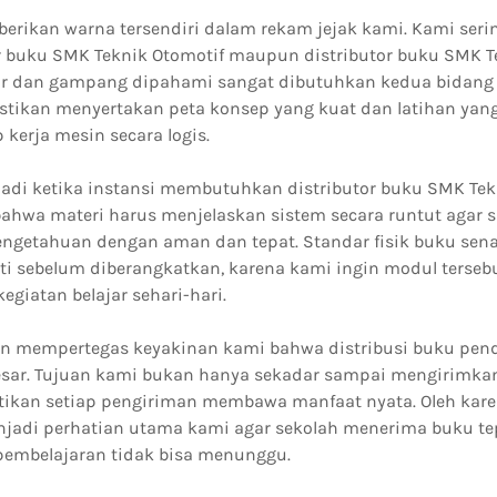
erikan warna tersendiri dalam rekam jejak kami. Kami seri
or buku SMK Teknik Otomotif maupun distributor buku SMK T
ur dan gampang dipahami sangat dibutuhkan kedua bidang 
stikan menyertakan peta konsep yang kuat dan latihan ya
kerja mesin secara logis.
rjadi ketika instansi membutuhkan distributor buku SMK Tek
wa materi harus menjelaskan sistem secara runtut agar s
getahuan dengan aman dan tepat. Standar fisik buku sen
iti sebelum diberangkatkan, karena kami ingin modul terseb
giatan belajar sehari-hari.
ian mempertegas keyakinan kami bahwa distribusi buku pen
sar. Tujuan kami bukan hanya sekadar sampai mengirimkan
kan setiap pengiriman membawa manfaat nyata. Oleh karena
enjadi perhatian utama kami agar sekolah menerima buku te
pembelajaran tidak bisa menunggu.