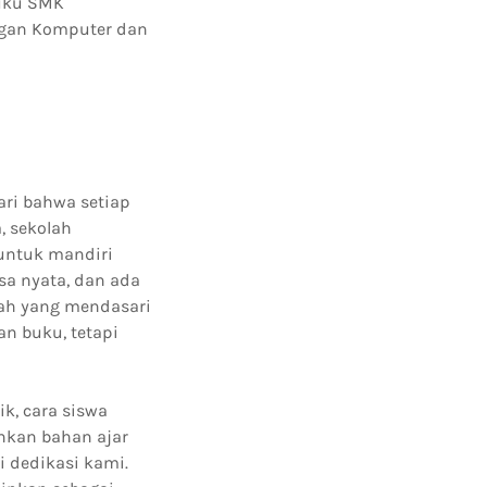
Buku SMK
ingan Komputer dan
ari bahwa setiap
, sekolah
 untuk mandiri
sa nyata, dan ada
ilah yang mendasari
n buku, tetapi
k, cara siswa
hkan bahan ajar
i dedikasi kami.