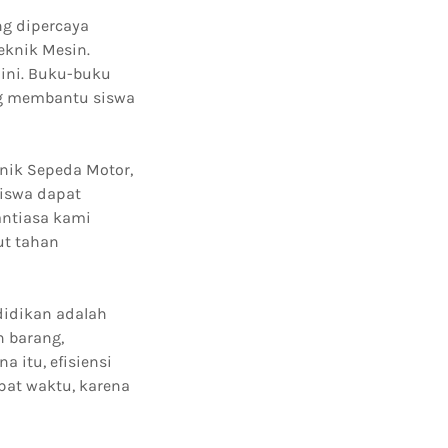
ng dipercaya
eknik Mesin.
ini. Buku-buku
ng membantu siswa
nik Sepeda Motor,
iswa dapat
antiasa kami
ut tahan
didikan adalah
 barang,
 itu, efisiensi
pat waktu, karena