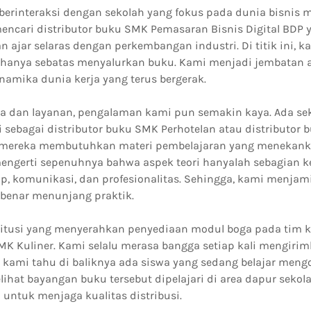
berinteraksi dengan sekolah yang fokus pada dunia bisnis 
encari distributor buku SMK Pemasaran Bisnis Digital BDP 
ajar selaras dengan perkembangan industri. Di titik ini, 
hanya sebatas menyalurkan buku. Kami menjadi jembatan 
namika dunia kerja yang terus bergerak.
ata dan layanan, pengalaman kami pun semakin kaya. Ada se
sebagai distributor buku SMK Perhotelan atau distributor
a mereka membutuhkan materi pembelajaran yang menekank
ngerti sepenuhnya bahwa aspek teori hanyalah sebagian keci
ap, komunikasi, dan profesionalitas. Sehingga, kami menjam
benar menunjang praktik.
itusi yang menyerahkan penyediaan modul boga pada tim 
SMK Kuliner. Kami selalu merasa bangga setiap kali mengiri
a kami tahu di baliknya ada siswa yang sedang belajar mengol
elihat bayangan buku tersebut dipelajari di area dapur seko
i untuk menjaga kualitas distribusi.