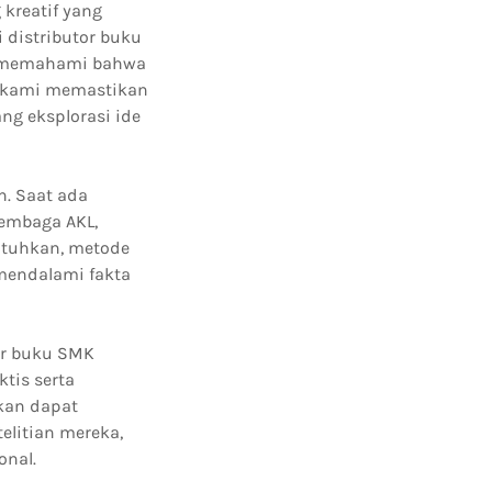
 kreatif yang
 distributor buku
mi memahami bahwa
u kami memastikan
ng eksplorasi ide
h. Saat ada
embaga AKL,
butuhkan, metode
 mendalami fakta
or buku SMK
tis serta
ikan dapat
elitian mereka,
onal.