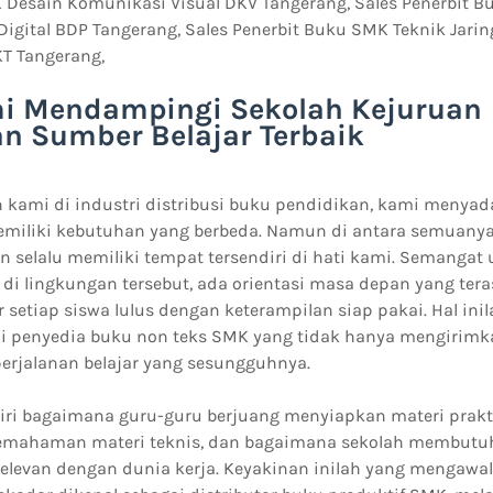
 Desain Komunikasi Visual DKV Tangerang, Sales Penerbit 
Digital BDP Tangerang, Sales Penerbit Buku SMK Teknik Jar
KT Tangerang,
mi Mendampingi Sekolah Kejuruan
 Sumber Belajar Terbaik
h kami di industri distribusi buku pendidikan, kami menyad
emiliki kebutuhan yang berbeda. Namun di antara semuanya
 selalu memiliki tempat tersendiri di hati kami. Semangat
 di lingkungan tersebut, ada orientasi masa depan yang tera
 setiap siswa lulus dengan keterampilan siap pakai. Hal in
i penyedia buku non teks SMK yang tidak hanya mengirimka
rjalanan belajar yang sesungguhnya.
iri bagaimana guru-guru berjuang menyiapkan materi prakti
pemahaman materi teknis, dan bagaimana sekolah membutu
elevan dengan dunia kerja. Keyakinan inilah yang mengawal