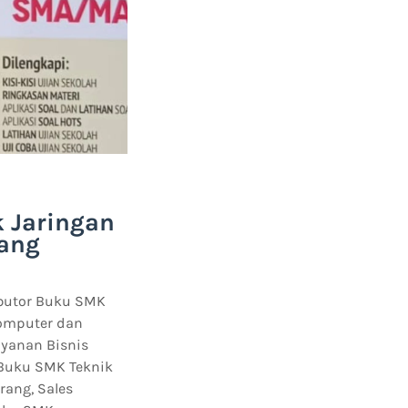
k Jaringan
rang
ibutor Buku SMK
Komputer dan
ayanan Bisnis
 Buku SMK Teknik
rang, Sales