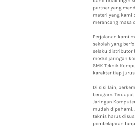
Kami tidak ingin s
partner yang mend
materi yang kami 
merancang masa d
Perjalanan kami m
sekolah yang berf
selaku distributo
modul jaringan ko
SMK Teknik Komput
karakter tiap jur
Di sisi lain, per
beragam. Terdapat
Jaringan Komputer
mudah dipahami. A
teknis harus disu
pembelajaran tanp