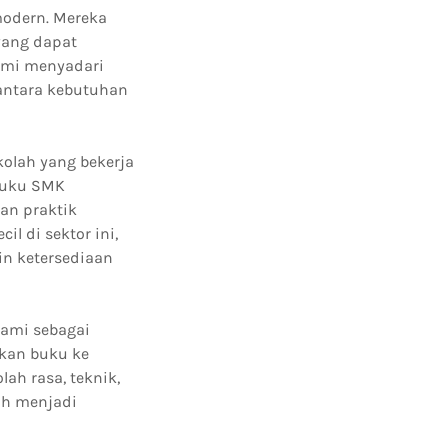
modern. Mereka
yang dapat
kami menyadari
antara kebutuhan
kolah yang bekerja
 buku SMK
an praktik
l di sektor ini,
in ketersediaan
kami sebagai
mkan buku ke
ah rasa, teknik,
lah menjadi