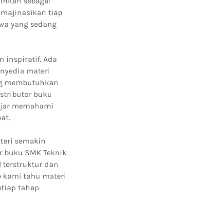
ainkan sebagai
imajinasikan tiap
swa yang sedang
inspiratif. Ada
enyedia materi
yang membutuhkan
stributor buku
lajar memahami
at.
teri semakin
or buku SMK Teknik
terstruktur dan
 kami tahu materi
etiap tahap