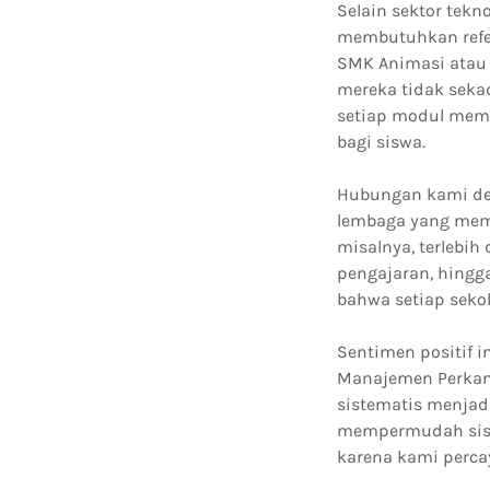
Selain sektor tekn
membutuhkan refere
SMK Animasi atau
mereka tidak seka
setiap modul memil
bagi siswa.
Hubungan kami deng
lembaga yang mem
misalnya, terlebi
pengajaran, hingga
bahwa setiap sekol
Sentimen positif 
Manajemen Perkant
sistematis menjad
mempermudah siswa
karena kami percay