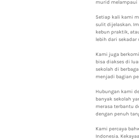
murid melampaui s
Setiap kali kami 
sulit dijelaskan. 
kebun praktik, at
lebih dari sekadar 
Kami juga berkomi
bisa diakses di lu
sekolah di berbag
menjadi bagian pen
Hubungan kami de
banyak sekolah ya
merasa terbantu d
dengan penuh tang
Kami percaya bahw
Indonesia. Kekay