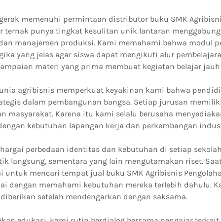
rgerak memenuhi permintaan distributor buku SMK Agribisni
 ternak punya tingkat kesulitan unik lantaran menggabungka
 dan manajemen produksi. Kami memahami bahwa modul pe
gika yang jelas agar siswa dapat mengikuti alur pembelajar
ampaian materi yang prima membuat kegiatan belajar jauh 
unia agribisnis memperkuat keyakinan kami bahwa pendidi
rategis dalam pembangunan bangsa. Setiap jurusan memiliki
n masyarakat. Karena itu kami selalu berusaha menyediaka
dengan kebutuhan lapangan kerja dan perkembangan indust
argai perbedaan identitas dan kebutuhan di setiap sekolah
tik langsung, sementara yang lain mengutamakan riset. Saa
untuk mencari tempat jual buku SMK Agribisnis Pengolahan
ai dengan memahami kebutuhan mereka terlebih dahulu. Ka
a diberikan setelah mendengarkan dengan saksama.
kan edukasi, kami rutin berdialog bersama pengajar terkait