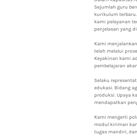
Sejumlah guru ber
kurikulum terbaru
kami pelayanan te
penjelasan yang d
Kami menjalankan 
telah melalui pros
Keyakinan kami ad
pembelajaran akan
Selaku representa
edukasi. Bidang a
produksi. Upaya k
mendapatkan penge
Kami mengerti pola
modul kiriman kam
tugas mandiri, da