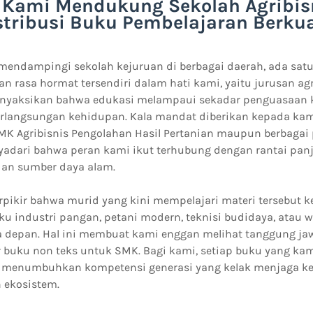
Kami Mendukung Sekolah Agribis
stribusi Buku Pembelajaran Berkua
 mendampingi sekolah kejuruan di berbagai daerah, ada sat
n rasa hormat tersendiri dalam hati kami, yaitu jurusan agr
enyaksikan bahwa edukasi melampaui sekadar penguasaan ke
rlangsungan kehidupan. Kala mandat diberikan kepada kam
SMK Agribisnis Pengolahan Hasil Pertanian maupun berbagai 
yadari bahwa peran kami ikut terhubung dengan rantai pan
dan sumber daya alam.
erpikir bahwa murid yang kini mempelajari materi tersebut
u industri pangan, petani modern, teknisi budidaya, atau w
a depan. Hal ini membuat kami enggan melihat tanggung ja
r buku non teks untuk SMK. Bagi kami, setiap buku yang ka
es menumbuhkan kompetensi generasi yang kelak menjaga 
 ekosistem.