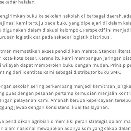
ekadar hafalan.
mengirimkan buku ke sekolah-sekolah di berbagai daerah, ad
Imajinasi kami tertuju pada buku yang dipelajari di dalam kel
au digunakan dalam diskusi kelompok. Perspektif ini menjad
urusan logistik daripada sekadar logistik distribusi.
tmen memastikan akses pendidikan merata. Standar literat
ar kota-kota besar. Karena itu kami membangun jaringan dist
ai wilayah dapat memperoleh buku dengan mudah. Prinsip p
ting dari identitas kami sebagai distributor buku SMK.
ngan sekolah sering berkembang menjadi kemitraan jangka
ng puas dengan pesanan pertama kemudian menjalin kontra
engan pelayanan kami. Amanah berupa kepercayaan tersebu
gung jawab dengan konsistensi kualitas layanan.
a pendidikan agribisnis memiliki peran strategis dalam m
aan alam nasional mewajibkan adanya sdm yang cakap dala