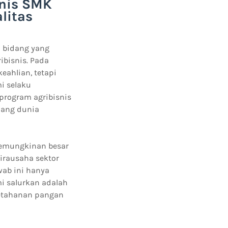
nis SMK
litas
u bidang yang
ibisnis. Pada
ahlian, tetapi
i selaku
program agribisnis
jang dunia
 kemungkinan besar
irausaha sektor
wab ini hanya
mi salurkan adalah
ketahanan pangan