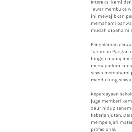
Interaksi kami den
Tawar membuka waw
ini mewajibkan pe
memahami bahwa b
mudah dipahami a
Pengalaman serupa
Tanaman Pangan da
hingga manajemen 
memaparkan konsep
siswa memahami pr
mendukung siswa 
Kepercayaan sekol
juga memberi kami
daur hidup tanaman
keberlanjutan. Da
mempelajari mater
profesional.