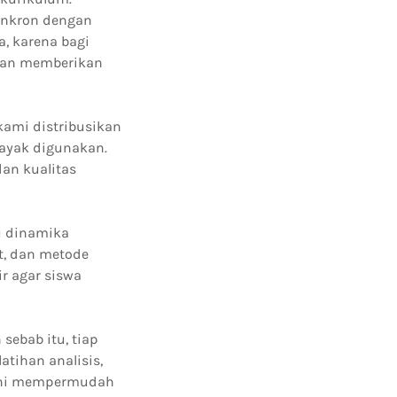
inkron dengan
, karena bagi
apan memberikan
kami distribusikan
layak digunakan.
an kualitas
u dinamika
t, dan metode
r agar siswa
sebab itu, tiap
tihan analisis,
e ini mempermudah