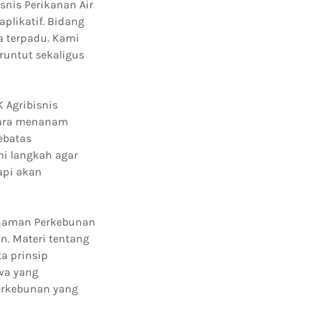
snis Perikanan Air
plikatif. Bidang
a terpadu. Kami
untut sekaligus
 Agribisnis
 cara menanam
ebatas
i langkah agar
api akan
Tanaman Perkebunan
. Materi tentang
a prinsip
wa yang
erkebunan yang