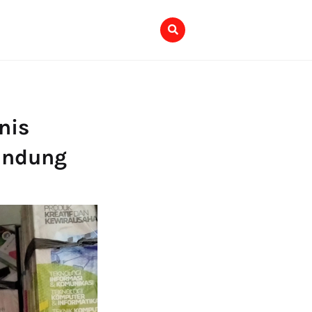
nis
andung