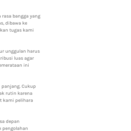
a rasa bangga yang
as, dibawa ke
ikan tugas kami
ur unggulan harus
ribusi luas agar
emerataan ini
 panjang. Cukup
k rutin karena
t kami pelihara
asa depan
m pengolahan