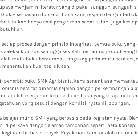
upaya menjamin literatur yang dipakai sungguh-sungguh s
. Dialog semacam itu senantiasa kami respon dengan terbuka
rbaik bukan hanya soal pengiriman cepat, tetapi juga kesi
ibutuhkan.
setiap proses dengan prinsip integritas. Semua buku yang 
es seleksi kualitas sehingga sekolah menerima produk yang 
alah mutu buku berdampak langsung pada mutu edukasi, d
 menentukan kualitas lulusan.
tif penerbit buku SMK Agribisnis, kami senantiasa memanta
grobisnis bersifat dinamis sejalan dengan perkembangan ala
ami adalah menjamin ketersediaan buku yang tetap mutakhi
tahuan yang sesuai dengan kondisi nyata di lapangan.
 belajar murid SMK yang berbasis pada kegiatan nyata. Oleh 
i diperkaya dengan elemen tambahan seperti peta konsep, la
n kegiatan berbasis proyek. Keyakinan kami adalah metod