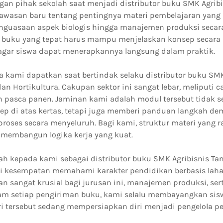
gan pihak sekolah saat menjadi distributor buku SMK Agribi
asan baru tentang pentingnya materi pembelajaran yang a
nguasaan aspek biologis hingga manajemen produksi secar
uku yang tepat harus mampu menjelaskan konsep secara r
gar siswa dapat menerapkannya langsung dalam praktik.
 kami dapatkan saat bertindak selaku distributor buku SMK
n Hortikultura. Cakupan sektor ini sangat lebar, meliputi
pasca panen. Jaminan kami adalah modul tersebut tidak s
 di atas kertas, tetapi juga memberi panduan langkah dem
oses secara menyeluruh. Bagi kami, struktur materi yang r
membangun logika kerja yang kuat.
ah kepada kami sebagai distributor buku SMK Agribisnis 
 kesempatan memahami karakter pendidikan berbasis lahan
 sangat krusial bagi jurusan ini, manajemen produksi, sert
lam setiap pengiriman buku, kami selalu membayangkan sis
i tersebut sedang mempersiapkan diri menjadi pengelola p