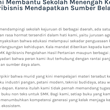
i Membantu Sekolah Menengah K
ribisnis Mendapatkan Sumber Bela
 mendampingi sekolah kejuruan di berbagai daerah, ada sat
n rasa hormat tersendiri dalam hati kami, yaitu jurusan agr
enyaksikan bahwa edukasi melampaui sekadar penguasaan ke
rlangsungan kehidupan. Kala mandat diberikan kepada kam
SMK Agribisnis Pengolahan Hasil Pertanian maupun berbagai 
yadari bahwa peran kami ikut terhubung dengan rantai pan
dan sumber daya alam.
erpikir bahwa murid yang kini mempelajari materi tersebut
u industri pangan, petani modern, teknisi budidaya, atau w
a depan. Karena itulah kami tidak pernah memandang tuga
r buku non teks untuk SMK. Bagi kami, setiap buku yang ka
es menumbuhkan kompetensi generasi yang kelak menjaga 
 ekosistem.