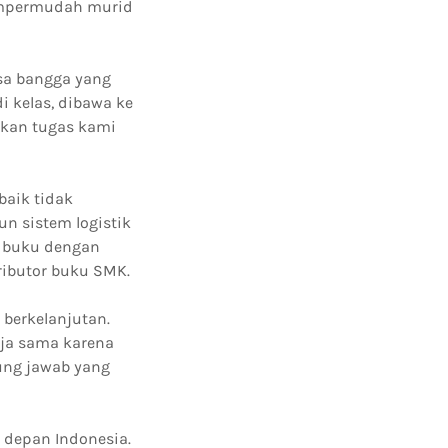
mempermudah murid
asa bangga yang
i kelas, dibawa ke
ikan tugas kami
baik tidak
un sistem logistik
h buku dengan
ributor buku SMK.
 berkelanjutan.
rja sama karena
ung jawab yang
 depan Indonesia.