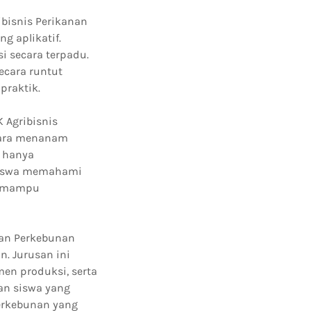
bisnis Perikanan
g aplikatif.
 secara terpadu.
cara runtut
praktik.
 Agribisnis
 cara menanam
 hanya
 siswa memahami
is mampu
man Perkebunan
. Jurusan ini
n produksi, serta
kan siswa yang
erkebunan yang