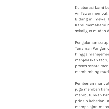
Kolaborasi kami b
Air Tawar membuka
Bidang ini mewaji
Kami memahami ba
sekaligus mudah d
Pengalaman serupa
Tanaman Pangan da
hingga manajemen
menjelaskan teori
proses secara men
membimbing murid
Pemberian mandat 
juga memberi kami
membutuhkan baha
prinsip keberlanju
mempelajari mater