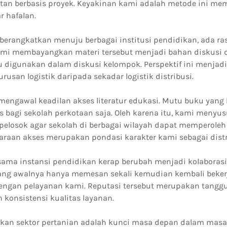
atan berbasis proyek. Keyakinan kami adalah metode ini 
 hafalan.
iberangkatkan menuju berbagai institusi pendidikan, ada r
Kami membayangkan materi tersebut menjadi bahan diskusi d
au digunakan dalam diskusi kelompok. Perspektif ini menjad
urusan logistik daripada sekadar logistik distribusi.
mengawal keadilan akses literatur edukasi. Mutu buku yang 
s bagi sekolah perkotaan saja. Oleh karena itu, kami menyus
elosok agar sekolah di berbagai wilayah dapat memperole
taraan akses merupakan pondasi karakter kami sebagai dist
sama instansi pendidikan kerap berubah menjadi kolaborasi
yang awalnya hanya memesan sekali kemudian kembali beke
engan pelayanan kami. Reputasi tersebut merupakan tangg
konsistensi kualitas layanan.
ikan sektor pertanian adalah kunci masa depan dalam masa