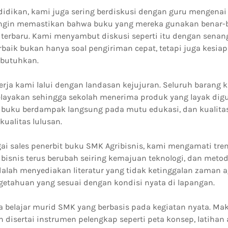
idikan, kami juga sering berdiskusi dengan guru mengenai 
ngin memastikan bahwa buku yang mereka gunakan benar-b
terbaru. Kami menyambut diskusi seperti itu dengan senang 
rbaik bukan hanya soal pengiriman cepat, tetapi juga kesi
ibutuhkan.
rja kami lalui dengan landasan kejujuran. Seluruh barang 
 kelayakan sehingga sekolah menerima produk yang layak di
buku berdampak langsung pada mutu edukasi, dan kualita
ualitas lulusan.
ai sales penerbit buku SMK Agribisnis, kami mengamati tre
ibisnis terus berubah seiring kemajuan teknologi, dan metod
lah menyediakan literatur yang tidak ketinggalan zaman a
tahuan yang sesuai dengan kondisi nyata di lapangan.
 belajar murid SMK yang berbasis pada kegiatan nyata. Maka 
 disertai instrumen pelengkap seperti peta konsep, latihan a