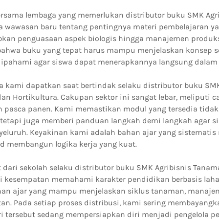
ersama lembaga yang memerlukan distributor buku SMK Agri
 wawasan baru tentang pentingnya materi pembelajaran yan
bkan penguasaan aspek biologis hingga manajemen produksi
hwa buku yang tepat harus mampu menjelaskan konsep se
ipahami agar siswa dapat menerapkannya langsung dalam 
 kami dapatkan saat bertindak selaku distributor buku SMK
n Hortikultura. Cakupan sektor ini sangat lebar, meliputi
 pasca panen. Kami memastikan modul yang tersedia tidak
, tetapi juga memberi panduan langkah demi langkah agar
yeluruh. Keyakinan kami adalah bahan ajar yang sistemat
 membangun logika kerja yang kuat.
dari sekolah selaku distributor buku SMK Agribisnis Tana
 kesempatan memahami karakter pendidikan berbasis lahan
n ajar yang mampu menjelaskan siklus tanaman, manajeme
tan. Pada setiap proses distribusi, kami sering membayang
i tersebut sedang mempersiapkan diri menjadi pengelola p