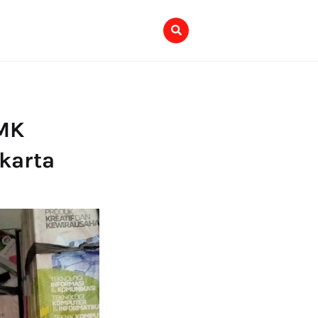
SMK
akarta