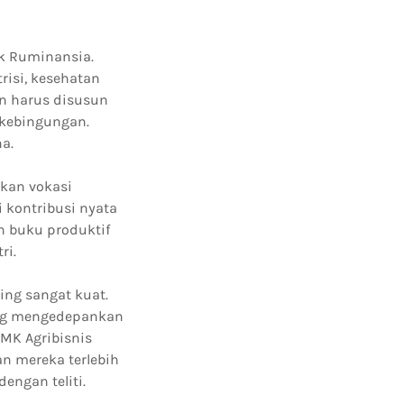
ak Ruminansia.
isi, kesehatan
n harus disusun
 kebingungan.
a.
kan vokasi
 kontribusi nyata
n buku produktif
ri.
ng sangat kuat.
yang mengedepankan
MK Agribisnis
n mereka terlebih
engan teliti.