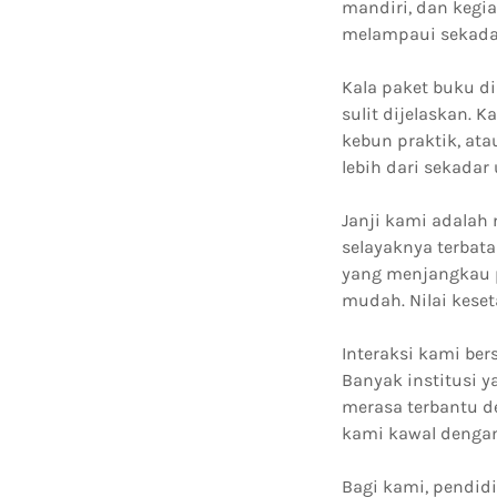
mandiri, dan kegi
melampaui sekadar
Kala paket buku d
sulit dijelaskan. 
kebun praktik, at
lebih dari sekadar 
Janji kami adalah 
selayaknya terbata
yang menjangkau p
mudah. Nilai kese
Interaksi kami ber
Banyak institusi 
merasa terbantu d
kami kawal dengan 
Bagi kami, pendid