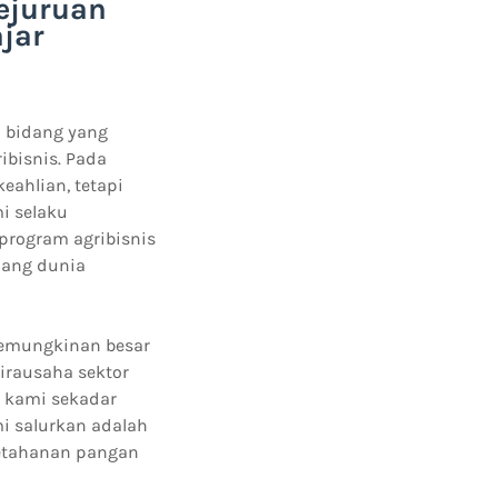
ejuruan
jar
u bidang yang
ibisnis. Pada
ahlian, tetapi
i selaku
program agribisnis
jang dunia
 kemungkinan besar
irausaha sektor
s kami sekadar
mi salurkan adalah
ketahanan pangan