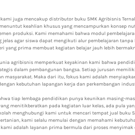
n kami juga mencakup distributor buku SMK Agribisnis Tern
menuntut keahlian khusus yang mencampurkan konsep nutr
emen produksi. Kami memahami bahwa modul pembelajara
g jelas agar siswa dapat mengikuti alur pembelajaran tanpa
i yang prima membuat kegiatan belajar jauh lebih bermakn
unia agribisnis memperkuat keyakinan kami bahwa pendidi
rategis dalam pembangunan bangsa. Setiap jurusan memiliki
n masyarakat. Maka dari itu, fokus kami adalah menyiapka
dengan kebutuhan lapangan kerja dan perkembangan indust
hwa tiap lembaga pendidikan punya keunikan masing-masi
 yang menitikberatkan pada kegiatan luar kelas, ada pula 
sekolah menghubungi kami untuk mencari tempat jual buku S
Pertanian, kami selalu memulai dengan memahami kebutuha
 kami adalah layanan prima bermula dari proses menyimak d