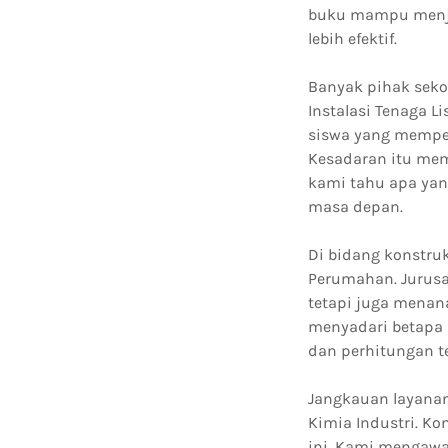
buku mampu menjel
lebih efektif.
Banyak pihak seko
Instalasi Tenaga L
siswa yang mempela
Kesadaran itu mem
kami tahu apa yan
masa depan.
Di bidang konstruk
Perumahan. Jurusa
tetapi juga menan
menyadari betapa
dan perhitungan t
Jangkauan layanan
Kimia Industri. K
ini. Kami mengawa