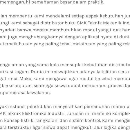
a memengaruhi pemahaman besar dalam praktik.
olah membantu kami mendalami setiap aspek kebutuhan jur
ngi kami sebagai distributor buku SMK Teknik Mekanik Indu
nyadari bahwa mereka membutuhkan modul yang tidak han
etapi juga menghubungkannya dengan aplikasi nyata di dunia
 terbaik bukan yang paling tebal, melainkan yang paling re
engalaman yang sama kala mensuplai kebutuhan distributo
brikasi Logam. Dunia ini mewajibkan adanya ketelitian sert
gat rinci. Maka, kami mengawal agar modul tersebut mempu
 berkelanjutan, sehingga siswa dapat memahami proses dar
tanpa merasa kewalahan.
nyak instansi pendidikan menyerahkan pemenuhan materi p
MK Teknik Elektronika Industri. Jurusan ini memiliki komplek
onsep listrik, rangkaian, dan sistem kontrol. Kami menger
ara terstruktur agar siswa dapat mengikuti alur logika den