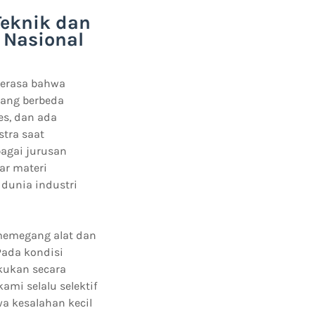
eknik dan
n Nasional
merasa bahwa
yang berbeda
es, dan ada
stra saat
agai jurusan
ar materi
dunia industri
memegang alat dan
Pada kondisi
akukan secara
ami selalu selektif
a kesalahan kecil