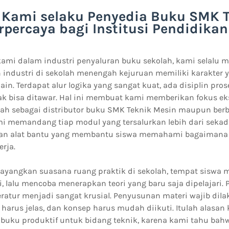
Kami selaku Penyedia Buku SMK T
erpercaya bagi Institusi Pendidika
ami dalam industri penyaluran buku sekolah, kami selalu 
n industri di sekolah menengah kejuruan memiliki karakter 
ain. Terdapat alur logika yang sangat kuat, ada disiplin pros
dak bisa ditawar. Hal ini membuat kami memberikan fokus ek
 sebagai distributor buku SMK Teknik Mesin maupun berb
ami memandang tiap modul yang tersalurkan lebih dari sekad
kan alat bantu yang membantu siswa memahami bagaimana 
rja.
yangkan suasana ruang praktik di sekolah, tempat siswa 
 lalu mencoba menerapkan teori yang baru saja dipelajari. 
iteratur menjadi sangat krusial. Penyusunan materi wajib dil
 harus jelas, dan konsep harus mudah diikuti. Itulah alasan k
buku produktif untuk bidang teknik, karena kami tahu bahw