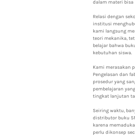
dalam materi bis
Relasi dengan sek
institusi menghubu
kami langsung me
teori mekanika, t
belajar bahwa buku
kebutuhan siswa.
Kami merasakan p
Pengelasan dan fa
prosedur yang san
pembelajaran yang
tingkat lanjutan 
Seiring waktu, ba
distributor buku S
karena memadukan k
perlu dikonsep sec