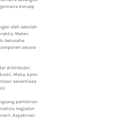
bagaimana konsep
ngan oleh sekolah
raktis. Materi
lu berusaha
komponen secara
r distributor,
ustri. Maka, kami
intaan senantiasa
il.
angsang pemikiran
analisis, kegiatan
ndiri. Keyakinan