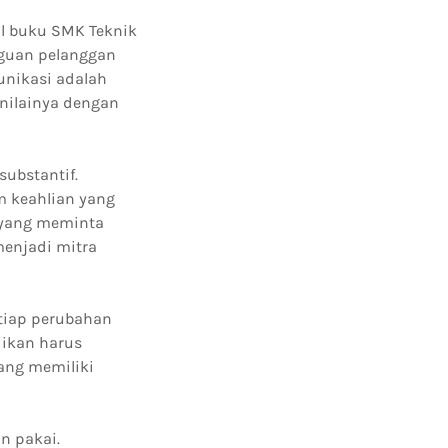
al buku SMK Teknik
aguan pelanggan
unikasi adalah
nilainya dengan
ubstantif.
m keahlian yang
 yang meminta
menjadi mitra
tiap perubahan
dikan harus
ang memiliki
n pakai.