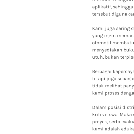
aplikatif, sehing
tersebut digunaka
Kami juga sering 
yang ingin memasti
otomotif membutuh
menyediakan buku
utuh, bukan terpis
Berbagai kepercaya
tetapi juga sebag
tidak melihat pen
kami proses denga
Dalam posisi dist
kritis siswa. Maka 
proyek, serta eva
kami adalah eduka