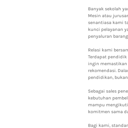
Banyak sekolah ya
Mesin atau jurusa
senantiasa kami t
kunci pelayanan y
penyaluran barang 
Relasi kami bersa
Terdapat pendidik
ingin memastikan 
rekomendasi. Dala
pendidikan, bukan 
Sebagai sales pen
kebutuhan pembela
mampu mengikutiny
komitmen sama dal
Bagi kami, standa