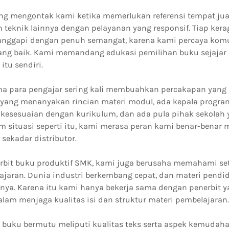
ng mengontak kami ketika memerlukan referensi tempat ju
n teknik lainnya dengan pelayanan yang responsif. Tiap ker
anggapi dengan penuh semangat, karena kami percaya kom
ang baik. Kami memandang edukasi pemilihan buku sejajar 
itu sendiri.
ma para pengajar sering kali membuahkan percakapan yang s
 yang menanyakan rincian materi modul, ada kepala progra
kesesuaian dengan kurikulum, dan ada pula pihak sekolah
m situasi seperti itu, kami merasa peran kami benar-benar 
sekadar distributor.
erbit buku produktif SMK, kami juga berusaha memahami se
jaran. Dunia industri berkembang cepat, dan materi pendi
a. Karena itu kami hanya bekerja sama dengan penerbit y
am menjaga kualitas isi dan struktur materi pembelajaran.
r buku bermutu meliputi kualitas teks serta aspek kemudaha