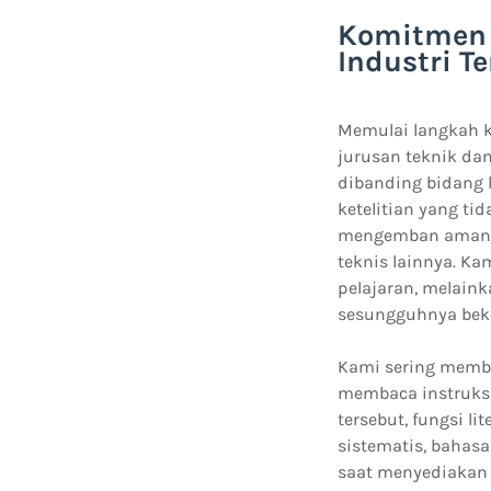
Komitmen 
Industri T
Memulai langkah k
jurusan teknik da
dibanding bidang l
ketelitian yang ti
mengemban amanah
teknis lainnya. K
pelajaran, melain
sesungguhnya beke
Kami sering memba
membaca instruksi,
tersebut, fungsi l
sistematis, bahasa
saat menyediakan 