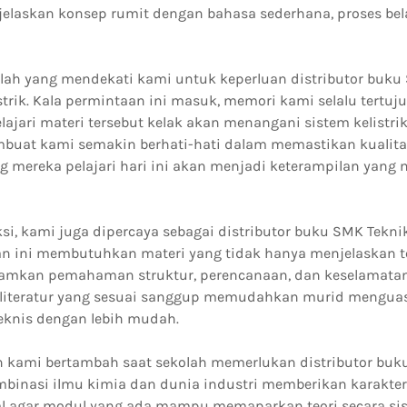
askan konsep rumit dengan bahasa sederhana, proses bela
lah yang mendekati kami untuk keperluan distributor buku
istrik. Kala permintaan ini masuk, memori kami selalu tertu
jari materi tersebut kelak akan menangani sistem kelistrik
buat kami semakin berhati-hati dalam memastikan kualita
g mereka pelajari hari ini akan menjadi keterampilan yang
si, kami juga dipercaya sebagai distributor buku SMK Tekni
n ini membutuhkan materi yang tidak hanya menjelaskan t
amkan pemahaman struktur, perencanaan, dan keselamatan
 literatur yang sesuai sanggup memudahkan murid menguas
eknis dengan lebih mudah.
 kami bertambah saat sekolah memerlukan distributor buk
ombinasi ilmu kimia dan dunia industri memberikan karakte
l agar modul yang ada mampu memaparkan teori secara sis