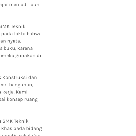
jar menjadi jauh
 SMK Teknik
ju pada fakta bahwa
an nyata.
s buku, karena
 mereka gunakan di
k Konstruksi dan
eori bangunan,
 kerja. Kami
ai konsep ruang
u SMK Teknik
r khas pada bidang
tematis sekaligus