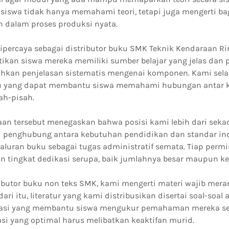
ga siswa tidak hanya memahami teori, tetapi juga mengerti 
n dalam proses produksi nyata.
dipercaya sebagai distributor buku SMK Teknik Kendaraan Ri
kan siswa mereka memiliki sumber belajar yang jelas dan p
kan penjelasan sistematis mengenai komponen. Kami sela
 yang dapat membantu siswa memahami hubungan antar 
ah-pisah.
an tersebut menegaskan bahwa posisi kami lebih dari sekada
ai penghubung antara kebutuhan pendidikan dan standar ind
yaluran buku sebagai tugas administratif semata. Tiap perm
n tingkat dedikasi serupa, baik jumlahnya besar maupun kec
ributor buku non teks SMK, kami mengerti materi wajib mer
dari itu, literatur yang kami distribusikan disertai soal-soal 
luasi yang membantu siswa mengukur pemahaman mereka se
si yang optimal harus melibatkan keaktifan murid.