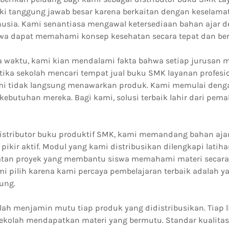
iki tanggung jawab besar karena berkaitan dengan keselama
usia. Kami senantiasa mengawal ketersediaan bahan ajar d
swa dapat memahami konsep kesehatan secara tepat dan be
ya waktu, kami kian mendalami fakta bahwa setiap jurusan 
etika sekolah mencari tempat jual buku SMK layanan profesi
kami tidak langsung menawarkan produk. Kami memulai den
butuhan mereka. Bagi kami, solusi terbaik lahir dari pe
istributor buku produktif SMK, kami memandang bahan aja
pikir aktif. Modul yang kami distribusikan dilengkapi latihan
giatan proyek yang membantu siswa memahami materi secara
mi pilih karena kami percaya pembelajaran terbaik adalah y
ung.
ah menjamin mutu tiap produk yang didistribusikan. Tiap l
 sekolah mendapatkan materi yang bermutu. Standar kualitas