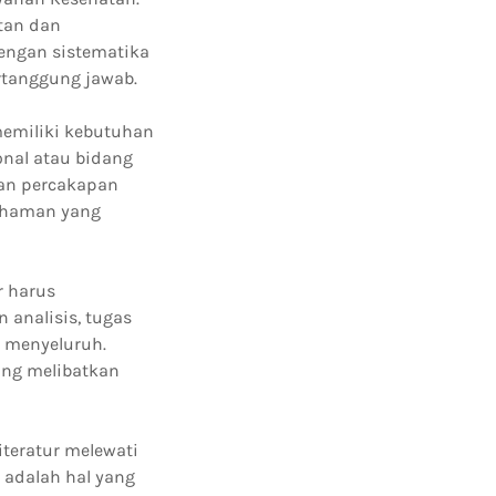
tan dan
engan sistematika
rtanggung jawab.
memiliki kebutuhan
onal atau bidang
gan percakapan
mahaman yang
r harus
 analisis, tugas
 menyeluruh.
ang melibatkan
iteratur melewati
 adalah hal yang