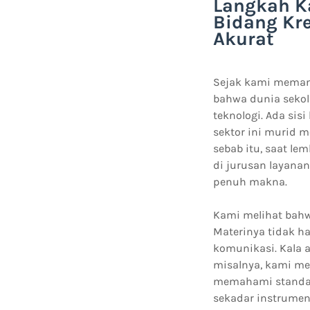
Langkah K
Bidang Kr
Akurat
Sejak kami memant
bahwa dunia sekol
teknologi. Ada sis
sektor ini murid 
sebab itu, saat l
di jurusan layana
penuh makna.
Kami melihat bahw
Materinya tidak ha
komunikasi. Kala 
misalnya, kami 
memahami standar 
sekadar instrumen