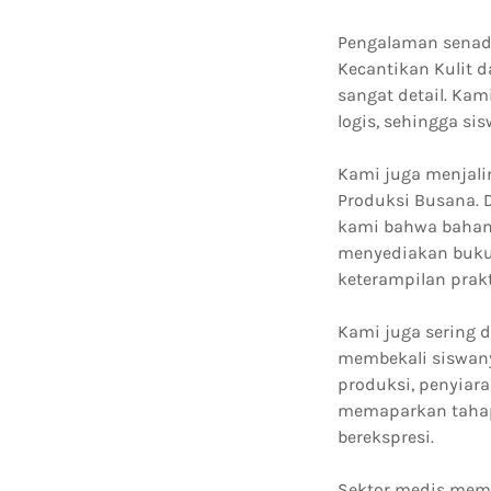
Pengalaman senada
Kecantikan Kulit 
sangat detail. Ka
logis, sehingga s
Kami juga menjalin
Produksi Busana. 
kami bahwa bahan 
menyediakan buku
keterampilan prak
Kami juga sering d
membekali siswan
produksi, penyiara
memaparkan tahap 
berekspresi.
Sektor medis memb