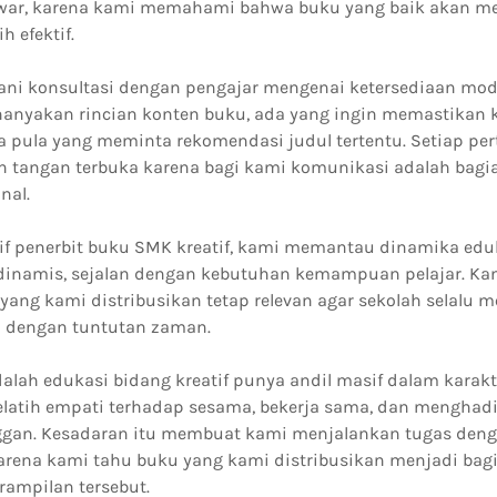
tawar, karena kami memahami bahwa buku yang baik akan m
ih efektif.
ani konsultasi dengan pengajar mengenai ketersediaan modu
anyakan rincian konten buku, ada yang ingin memastikan 
a pula yang meminta rekomendasi judul tertentu. Setiap per
n tangan terbuka karena bagi kami komunikasi adalah bagia
nal.
if penerbit buku SMK kreatif, kami memantau dinamika eduka
 dinamis, sejalan dengan kebutuhan kemampuan pelajar. Ka
ang kami distribusikan tetap relevan agar sekolah selalu
i dengan tuntutan zaman.
alah edukasi bidang kreatif punya andil masif dalam karakt
melatih empati terhadap sesama, bekerja sama, dan mengha
nggan. Kesadaran itu membuat kami menjalankan tugas den
arena kami tahu buku yang kami distribusikan menjadi bagi
ampilan tersebut.