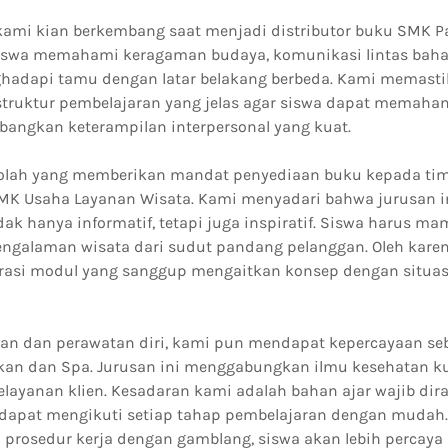
ami kian berkembang saat menjadi distributor buku SMK Pa
iswa memahami keragaman budaya, komunikasi lintas bahas
dapi tamu dengan latar belakang berbeda. Kami memasti
 struktur pembelajaran yang jelas agar siswa dapat memaha
angkan keterampilan interpersonal yang kuat.
olah yang memberikan mandat penyediaan buku kepada tim
SMK Usaha Layanan Wisata. Kami menyadari bahwa jurusan
dak hanya informatif, tetapi juga inspiratif. Siswa harus m
alaman wisata dari sudut pandang pelanggan. Oleh karena
asi modul yang sanggup mengaitkan konsep dengan situasi
kan dan perawatan diri, kami pun mendapat kepercayaan seb
an dan Spa. Jurusan ini menggabungkan ilmu kesehatan kul
pelayanan klien. Kesadaran kami adalah bahan ajar wajib di
 dapat mengikuti setiap tahap pembelajaran dengan mudah. 
rosedur kerja dengan gamblang, siswa akan lebih percaya di