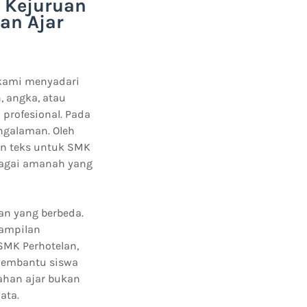
 Kejuruan
an Ajar
 kami menyadari
, angka, atau
 profesional. Pada
ngalaman. Oleh
on teks untuk SMK
bagai amanah yang
an yang berbeda.
rampilan
SMK Perhotelan,
embantu siswa
ahan ajar bukan
ata.