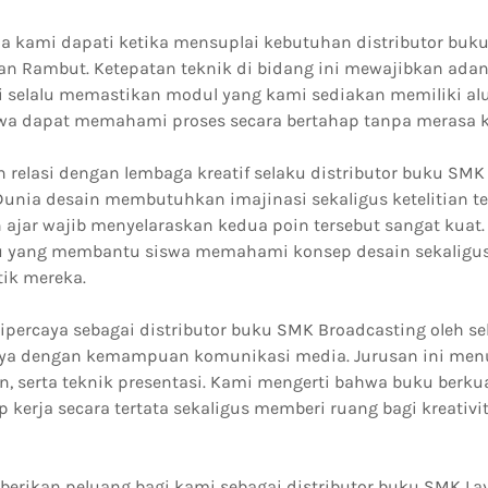
 kami dapati ketika mensuplai kebutuhan distributor buk
dan Rambut. Ketepatan teknik di bidang ini mewajibkan ad
mi selalu memastikan modul yang kami sediakan memiliki al
iswa dapat memahami proses secara bertahap tanpa merasa 
 relasi dengan lembaga kreatif selaku distributor buku SMK
Dunia desain membutuhkan imajinasi sekaligus ketelitian t
ajar wajib menyelaraskan kedua poin tersebut sangat kuat.
 yang membantu siswa memahami konsep desain sekaligu
tik mereka.
ipercaya sebagai distributor buku SMK Broadcasting oleh se
ya dengan kemampuan komunikasi media. Jurusan ini me
n, serta teknik presentasi. Kami mengerti bahwa buku berkua
kerja secara tertata sekaligus memberi ruang bagi kreativi
erikan peluang bagi kami sebagai distributor buku SMK La