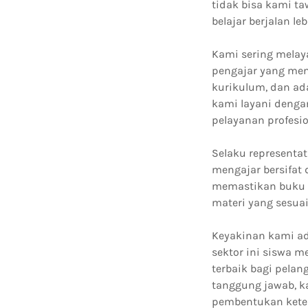
tidak bisa kami 
belajar berjalan leb
Kami sering melay
pengajar yang men
kurikulum, dan ad
kami layani denga
pelayanan profesio
Selaku representat
mengajar bersifat
memastikan buku y
materi yang sesua
Keyakinan kami ad
sektor ini siswa 
terbaik bagi pela
tanggung jawab, k
pembentukan keter