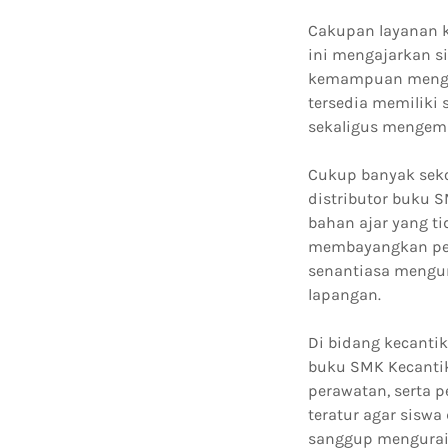
Cakupan layanan k
ini mengajarkan s
kemampuan mengha
tersedia memiliki
sekaligus mengemb
Cukup banyak sek
distributor buku 
bahan ajar yang ti
membayangkan peng
senantiasa mengur
lapangan.
Di bidang kecanti
buku SMK Kecantik
perawatan, serta 
teratur agar siswa
sanggup mengurai p