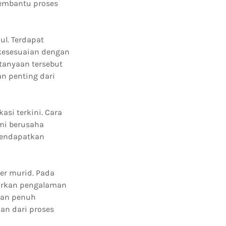
embantu proses
l. Terdapat
kesesuaian dengan
tanyaan tersebut
n penting dari
si terkini. Cara
mi berusaha
 mendapatkan
er murid. Pada
dirkan pengalaman
gan penuh
an dari proses