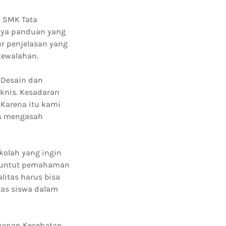
u SMK Tata
anya panduan yang
ur penjelasan yang
kewalahan.
 Desain dan
eknis. Kesadaran
 Karena itu kami
s mengasah
kolah yang ingin
nuntut pemahaman
litas harus bisa
tas siswa dalam
yanan Kesehatan.