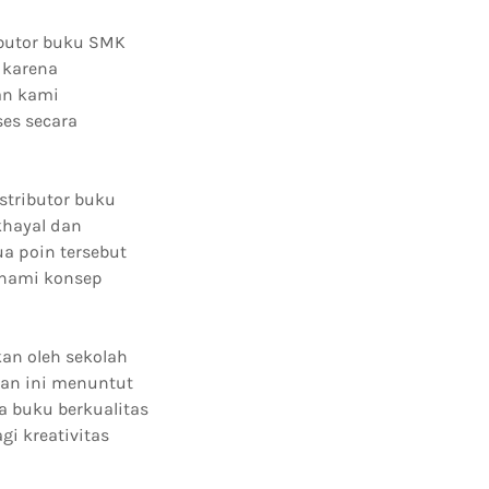
ibutor buku SMK
 karena
an kami
es secara
tributor buku
khayal dan
a poin tersebut
ahami konsep
an oleh sekolah
an ini menuntut
a buku berkualitas
i kreativitas