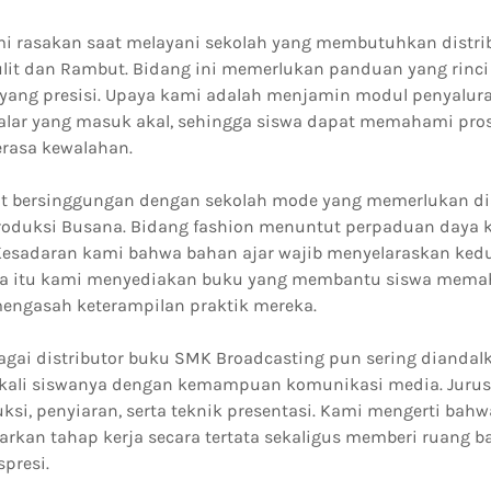
i rasakan saat melayani sekolah yang membutuhkan distr
ulit dan Rambut. Bidang ini memerlukan panduan yang rinci
 yang presisi. Upaya kami adalah menjamin modul penyalur
lar yang masuk akal, sehingga siswa dapat memahami pros
rasa kewalahan.
t bersinggungan dengan sekolah mode yang memerlukan dis
oduksi Busana. Bidang fashion menuntut perpaduan daya 
 Kesadaran kami bahwa bahan ajar wajib menyelaraskan kedu
ena itu kami menyediakan buku yang membantu siswa mem
mengasah keterampilan praktik mereka.
agai distributor buku SMK Broadcasting pun sering diandalk
kali siswanya dengan kemampuan komunikasi media. Jurus
i, penyiaran, serta teknik presentasi. Kami mengerti bahw
kan tahap kerja secara tertata sekaligus memberi ruang bag
presi.