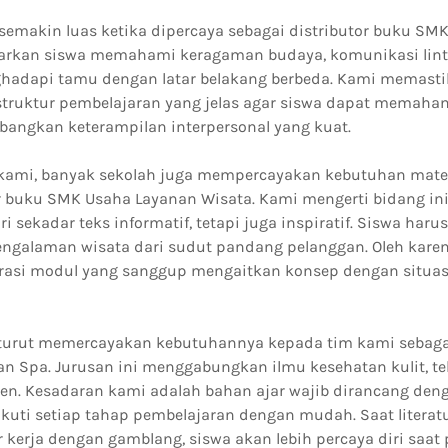
emakin luas ketika dipercaya sebagai distributor buku SMK 
arkan siswa memahami keragaman budaya, komunikasi linta
dapi tamu dengan latar belakang berbeda. Kami memasti
 struktur pembelajaran yang jelas agar siswa dapat memaha
angkan keterampilan interpersonal yang kuat.
kami, banyak sekolah juga mempercayakan kebutuhan mate
or buku SMK Usaha Layanan Wisata. Kami mengerti bidang i
ri sekadar teks informatif, tetapi juga inspiratif. Siswa ha
alaman wisata dari sudut pandang pelanggan. Oleh karena
asi modul yang sanggup mengaitkan konsep dengan situasi
turut memercayakan kebutuhannya kepada tim kami sebagai
n Spa. Jurusan ini menggabungkan ilmu kesehatan kulit, te
ien. Kesadaran kami adalah bahan ajar wajib dirancang deng
kuti setiap tahap pembelajaran dengan mudah. Saat literat
kerja dengan gamblang, siswa akan lebih percaya diri saat p