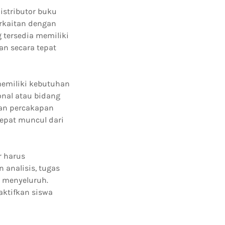
istributor buku
erkaitan dengan
 tersedia memiliki
an secara tepat
memiliki kebutuhan
onal atau bidang
gan percakapan
epat muncul dari
r harus
 analisis, tugas
 menyeluruh.
aktifkan siswa