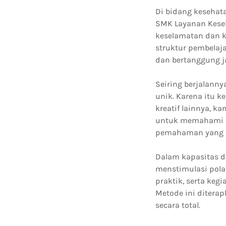
Di bidang kesehat
SMK Layanan Keseh
keselamatan dan k
struktur pembelaj
dan bertanggung j
Seiring berjalann
unik. Karena itu k
kreatif lainnya, 
untuk memahami k
pemahaman yang k
Dalam kapasitas d
menstimulasi pola 
praktik, serta ke
Metode ini ditera
secara total.