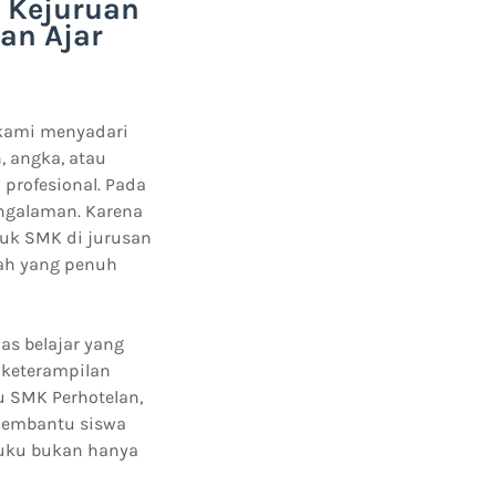
 Kejuruan
an Ajar
 kami menyadari
, angka, atau
 profesional. Pada
engalaman. Karena
tuk SMK di jurusan
nah yang penuh
s belajar yang
a keterampilan
u SMK Perhotelan,
embantu siswa
Buku bukan hanya