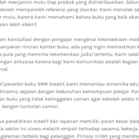
lah menjamin mutu tiap produk yang didistribusikan. Seluru
sekolah memperoleh referensi yang standar. Kami menolak s
r mutu, karena kami memahami bahwa buku yang baik ak
lan lebih efektif.
ani konsultasi dengan pengajar mengenai ketersediaan modu
anyakan rincian konten buku, ada yang ingin memastikan 
a pula yang meminta rekomendasi judul tertentu. Kami sel
dengan antusias karena bagi kami komunikasi adalah bagian 
nal.
if penerbit buku SMK kreatif, kami memantau dinamika eduka
 dinamis, sejalan dengan kebutuhan kemampuan pelajar. K
n buku yang tidak ketinggalan zaman agar sekolah selalu
i dengan tuntutan zaman.
a pendidikan kreatif dan layanan memiliki peran besar d
da sektor ini siswa melatih empati terhadap sesama, bekerj
alaman terbaik bagi pelanggan. Prinsip inilah yang mendas