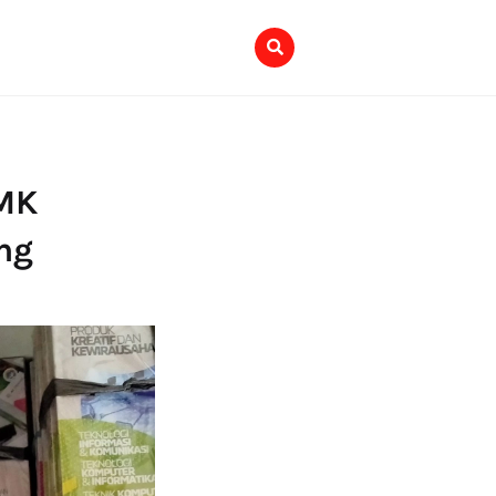
SMK
ng