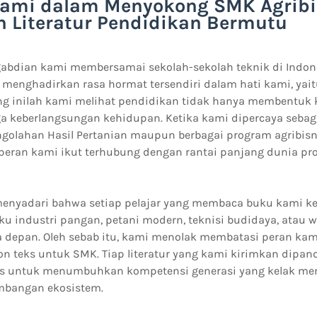
Kami dalam Menyokong SMK Agribi
 Literatur Pendidikan Bermutu
bdian kami membersamai sekolah-sekolah teknik di Indone
 menghadirkan rasa hormat tersendiri dalam hati kami, yai
dang inilah kami melihat pendidikan tidak hanya membentuk 
ga keberlangsungan kehidupan. Ketika kami dipercaya sebaga
ngolahan Hasil Pertanian maupun berbagai program agribisn
eran kami ikut terhubung dengan rantai panjang dunia pr
menyadari bahwa setiap pelajar yang membaca buku kami k
u industri pangan, petani modern, teknisi budidaya, atau w
a depan. Oleh sebab itu, kami menolak membatasi peran kam
on teks untuk SMK. Tiap literatur yang kami kirimkan dipa
gis untuk menumbuhkan kompetensi generasi yang kelak me
mbangan ekosistem.