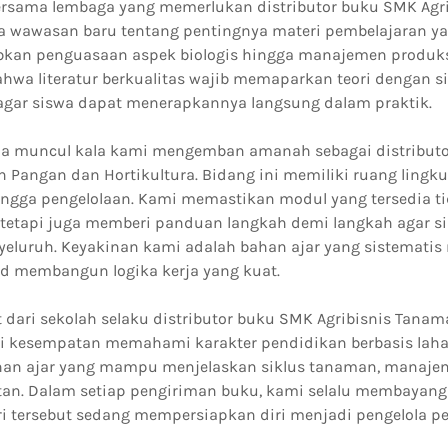
ersama lembaga yang memerlukan distributor buku SMK Agri
 wawasan baru tentang pentingnya materi pembelajaran yan
bkan penguasaan aspek biologis hingga manajemen produksi
hwa literatur berkualitas wajib memaparkan teori dengan si
gar siswa dapat menerapkannya langsung dalam praktik.
pa muncul kala kami mengemban amanah sebagai distribut
 Pangan dan Hortikultura. Bidang ini memiliki ruang lingkup
ingga pengelolaan. Kami memastikan modul yang tersedia t
, tetapi juga memberi panduan langkah demi langkah agar
yeluruh. Keyakinan kami adalah bahan ajar yang sistemat
 membangun logika kerja yang kuat.
dari sekolah selaku distributor buku SMK Agribisnis Tana
 kesempatan memahami karakter pendidikan berbasis lahan
n ajar yang mampu menjelaskan siklus tanaman, manajeme
utan. Dalam setiap pengiriman buku, kami selalu membayan
i tersebut sedang mempersiapkan diri menjadi pengelola p