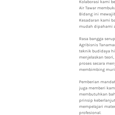
Kolaborasi kami b
Air Tawar membuka
Bidang ini mewaji
Kesadaran kami ba
mudah dipahami a
Rasa bangga seru
Agribisnis Tanaman
teknik budidaya h
menjelaskan teori
proses secara men
membimbing murid
Pemberian mandat 
juga memberi kami
membutuhkan baha
prinsip keberlanj
mempelajari mater
profesional.