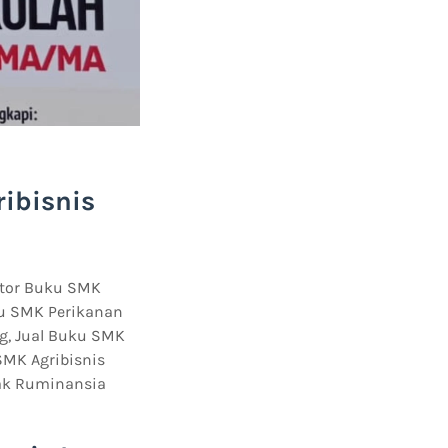
ibisnis
utor Buku SMK
ku SMK Perikanan
g, Jual Buku SMK
SMK Agribisnis
nak Ruminansia