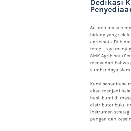
Dedikasi 
Penyediaan
Selama masa penga
bidang yang selalu
agribisnis. Di bi
tetapi juga menja
SMK Agribisnis Pe
menyadari bahwa p
sumber daya alam.
Kami senantiasa 
akan menjadi pelak
hasil bumi di mas
distributor buku n
instrumen strate
pangan dan kesei