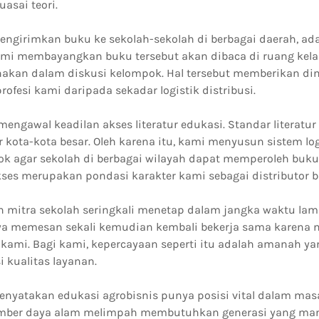
asai teori.
mengirimkan buku ke sekolah-sekolah di berbagai daerah, ad
 Kami membayangkan buku tersebut akan dibaca di ruang kela
unakan dalam diskusi kelompok. Hal tersebut memberikan dim
rofesi kami daripada sekadar logistik distribusi.
mengawal keadilan akses literatur edukasi. Standar literatu
ar kota-kota besar. Oleh karena itu, kami menyusun sistem lo
k agar sekolah di berbagai wilayah dapat memperoleh buk
akses merupakan pondasi karakter kami sebagai distributor 
n mitra sekolah seringkali menetap dalam jangka waktu lama
a memesan sekali kemudian kembali bekerja sama karena 
kami. Bagi kami, kepercayaan seperti itu adalah amanah ya
 kualitas layanan.
nyatakan edukasi agrobisnis punya posisi vital dalam mas
mber daya alam melimpah membutuhkan generasi yang ma