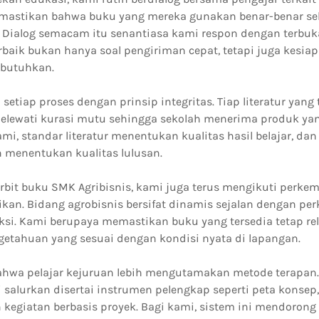
mastikan bahwa buku yang mereka gunakan benar-benar se
. Dialog semacam itu senantiasa kami respon dengan terbuka
rbaik bukan hanya soal pengiriman cepat, tetapi juga kesi
ibutuhkan.
etiap proses dengan prinsip integritas. Tiap literatur yang 
melewati kurasi mutu sehingga sekolah menerima produk yan
mi, standar literatur menentukan kualitas hasil belajar, dan
 menentukan kualitas lulusan.
erbit buku SMK Agribisnis, kami juga terus mengikuti perk
kan. Bidang agrobisnis bersifat dinamis sejalan dengan pe
si. Kami berupaya memastikan buku yang tersedia tetap rel
tahuan yang sesuai dengan kondisi nyata di lapangan.
hwa pelajar kejuruan lebih mengutamakan metode terapan. 
i salurkan disertai instrumen pelengkap seperti peta konsep, 
 kegiatan berbasis proyek. Bagi kami, sistem ini mendorong