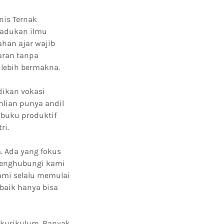
nis Ternak
madukan ilmu
han ajar wajib
aran tanpa
lebih bermakna.
dikan vokasi
lian punya andil
 buku produktif
ri.
. Ada yang fokus
 menghubungi kami
ami selalu memulai
baik hanya bisa
t kurikulum. Banyak