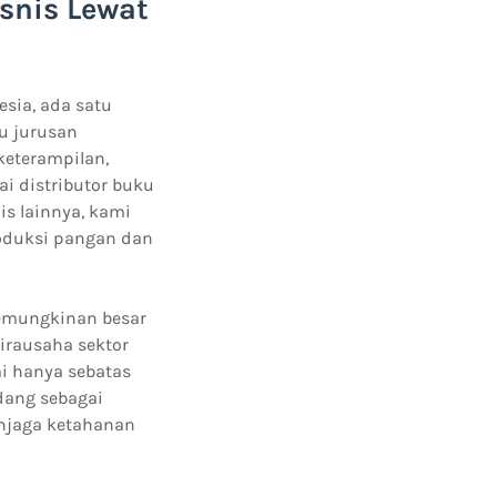
snis Lewat
sia, ada satu
tu jurusan
keterampilan,
i distributor buku
is lainnya, kami
oduksi pangan dan
emungkinan besar
irausaha sektor
i hanya sebatas
ndang sebagai
njaga ketahanan