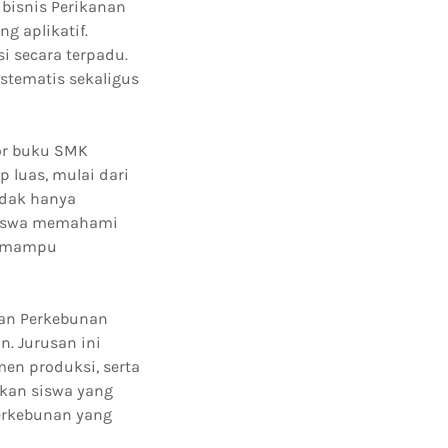
bisnis Perikanan
g aplikatif.
 secara terpadu.
stematis sekaligus
or buku SMK
 luas, mulai dari
idak hanya
 siswa memahami
is mampu
man Perkebunan
. Jurusan ini
n produksi, serta
gkan siswa yang
erkebunan yang