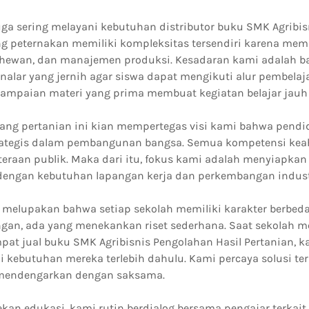
 juga sering melayani kebutuhan distributor buku SMK Agribis
g peternakan memiliki kompleksitas tersendiri karena me
n hewan, dan manajemen produksi. Kesadaran kami adalah ba
nalar yang jernih agar siswa dapat mengikuti alur pembelaj
ampaian materi yang prima membuat kegiatan belajar jauh 
ang pertanian ini kian mempertegas visi kami bahwa pendi
rategis dalam pembangunan bangsa. Semua kompetensi keah
teraan publik. Maka dari itu, fokus kami adalah menyiapkan
dengan kebutuhan lapangan kerja dan perkembangan indust
 melupakan bahwa setiap sekolah memiliki karakter berbeda
ngan, ada yang menekankan riset sederhana. Saat sekolah
pat jual buku SMK Agribisnis Pengolahan Hasil Pertanian, k
ebutuhan mereka terlebih dahulu. Kami percaya solusi ter
h mendengarkan dengan saksama.
kan edukasi, kami rutin berdialog bersama pengajar terkai