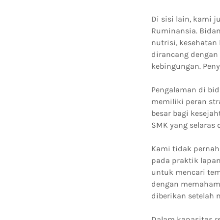
Di sisi lain, kami
Ruminansia. Bidan
nutrisi, kesehata
dirancang dengan 
kebingungan. Peny
Pengalaman di bid
memiliki peran st
besar bagi kesejah
SMK yang selaras 
Kami tidak pernah
pada praktik lapa
untuk mencari tem
dengan memahami k
diberikan setela
Dalam kapasitas re