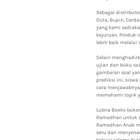
Sebagai distributo
Duta, Bupin, Cerdas
yang kami sediaka
kejuruan. Produk
lebih baik melalui
Selain menghadirk
ujian dan buku so
gambaran soal yan
prediksi ini, sisw
cara menjawabnya
memahami topik y
Lubna Books bukan
Ramadhan untuk s
Ramadhan Anak men
seru dan menyenan
belajar selama bu