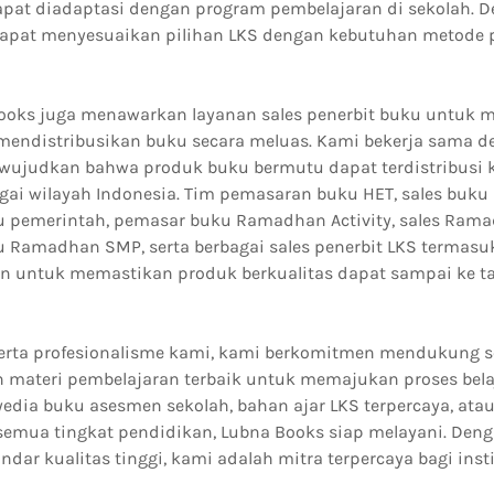
pat diadaptasi dengan program pembelajaran di sekolah. D
 dapat menyesuaikan pilihan LKS dengan kebutuhan metode
 Books juga menawarkan layanan sales penerbit buku untuk
ndistribusikan buku secara meluas. Kami bekerja sama d
wujudkan bahwa produk buku bermutu dapat terdistribusi k
agai wilayah Indonesia. Tim pemasaran buku HET, sales buk
ku pemerintah, pemasar buku Ramadhan Activity, sales Ram
ku Ramadhan SMP, serta berbagai sales penerbit LKS termas
n untuk memastikan produk berkualitas dapat sampai ke t
erta profesionalisme kami, kami berkomitmen mendukung s
materi pembelajaran terbaik untuk memajukan proses belaj
edia buku asesmen sekolah, bahan ajar LKS terpercaya, ata
mua tingkat pendidikan, Lubna Books siap melayani. Deng
ndar kualitas tinggi, kami adalah mitra terpercaya bagi inst