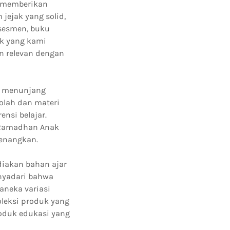
k memberikan
jejak yang solid,
sesmen, buku
uk yang kami
n relevan dengan
g menunjang
olah dan materi
nsi belajar.
 Ramadhan Anak
yenangkan.
iakan bahan ajar
enyadari bahwa
aneka variasi
leksi produk yang
oduk edukasi yang