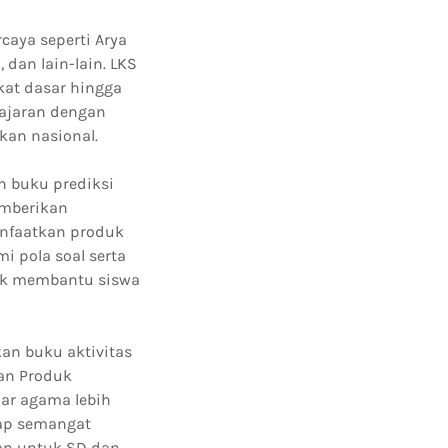
caya seperti Arya
 dan lain-lain. LKS
kat dasar hingga
ajaran dengan
kan nasional.
n buku prediksi
emberikan
anfaatkan produk
i pola soal serta
uk membantu siswa
an buku aktivitas
an Produk
ar agama lebih
tap semangat
an untuk SD dan