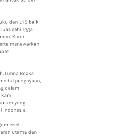
buku dan LKS baik
 luas sehingga
aman. Kami
serta menawarkan
apat
ah, Lubna Books
 modul pengayaan,
ng dalam
g kami
ikulum yang
 Indonesia.
am level
jaran utama dan