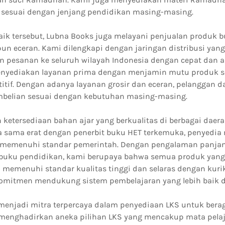
sesuai dengan jenjang pendidikan masing-masing.
aik tersebut, Lubna Books juga melayani penjualan produk 
un eceran. Kami dilengkapi dengan jaringan distribusi yang
 pesanan ke seluruh wilayah Indonesia dengan cepat dan 
enyediakan layanan prima dengan menjamin mutu produk 
itif. Dengan adanya layanan grosir dan eceran, pelanggan d
belian sesuai dengan kebutuhan masing-masing.
ketersediaan bahan ajar yang berkualitas di berbagai daer
ja sama erat dengan penerbit buku HET terkemuka, penyedia
g memenuhi standar pemerintah. Dengan pengalaman panja
 buku pendidikan, kami berupaya bahwa semua produk yan
ah memenuhi standar kualitas tinggi dan selaras dengan kur
komitmen mendukung sistem pembelajaran yang lebih baik di
menjadi mitra terpercaya dalam penyediaan LKS untuk berag
 menghadirkan aneka pilihan LKS yang mencakup mata pela