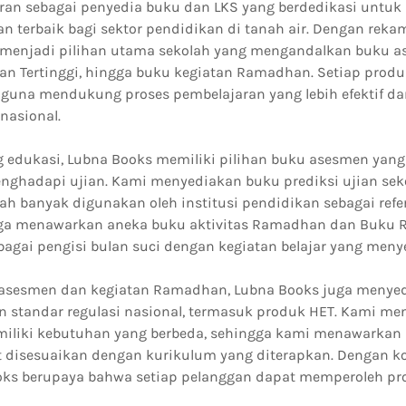
ran sebagai penyedia buku dan LKS yang berdedikasi untu
n terbaik bagi sektor pendidikan di tanah air. Dengan rekam 
 menjadi pilihan utama sekolah yang mengandalkan buku a
an Tertinggi, hingga buku kegiatan Ramadhan. Setiap prod
 guna mendukung proses pembelajaran yang lebih efektif da
nasional.
 edukasi, Lubna Books memiliki pilihan buku asesmen yan
nghadapi ujian. Kami menyediakan buku prediksi ujian sek
h banyak digunakan oleh institusi pendidikan sebagai refere
 juga menawarkan aneka buku aktivitas Ramadhan dan Buku
bagai pengisi bulan suci dengan kegiatan belajar yang men
 asesmen dan kegiatan Ramadhan, Lubna Books juga menyed
n standar regulasi nasional, termasuk produk HET. Kami m
miliki kebutuhan yang berbeda, sehingga kami menawarkan 
 disesuaikan dengan kurikulum yang diterapkan. Dengan ko
oks berupaya bahwa setiap pelanggan dapat memperoleh pr