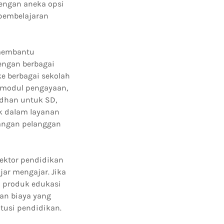
engan aneka opsi
 pembelajaran
 membantu
engan berbagai
e berbagai sekolah
u modul pengayaan,
adhan untuk SD,
uk dalam layanan
angan pelanggan
ektor pendidikan
ar mengajar. Jika
u produk edukasi
an biaya yang
itusi pendidikan.