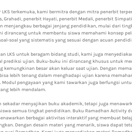
r LKS terkemuka, kami bermitra dengan mitra penerbit terper
, Grahadi, penerbit Hayati, penerbit Medali, penerbit Simpati,
n menjangkau berbagai jenjang pendidikan, mulai dari ting
 ini dirancang untuk membantu siswa memahami konsep pel
 soal-soal yang sistematis yang sesuai dengan acuan pendidi
an LKS untuk beragam bidang studi, kami juga menyediaka
al prediksi ujian. Buku-buku ini dirancang khusus untuk m
g kemungkinan besar akan keluar saat ujian. Dengan mem
a bisa lebih tenang dalam menghadapi ujian karena memaham
. Modul pengayaan yang kami tawarkan juga berfungsi unt
ang lebih mendalam.
 sekadar menyajikan buku akademik, tetapi juga menawark
iswa semua tingkat pendidikan. Buku Ramadhan Activity d
awarkan berbagai aktivitas interaktif yang membuat belaj
gkan. Dengan desain materi yang menarik, siswa dapat te
lan suci Ramadhan. Kami juga menyediakan materi Ramadh