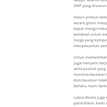
SMP yang disusun 
Selain produk terb
secara grosir maup
dapat mengirimkan
bertekad untuk m
harga yang kompet
menyesuaikan pem
Untuk memastikan 
juga menjalin ker
serta produk yan
mendistribusikan
distribusikan tel
berlaku. Kami ber
Lubna Books juga 
pendidikan. Kami