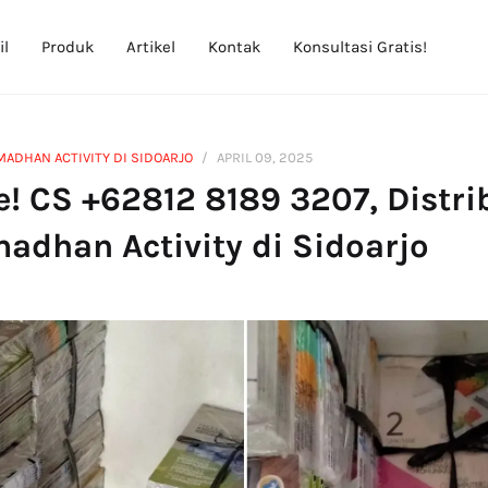
il
Produk
Artikel
Kontak
Konsultasi Gratis!
ADHAN ACTIVITY DI SIDOARJO
APRIL 09, 2025
! CS +62812 8189 3207, Distri
adhan Activity di Sidoarjo