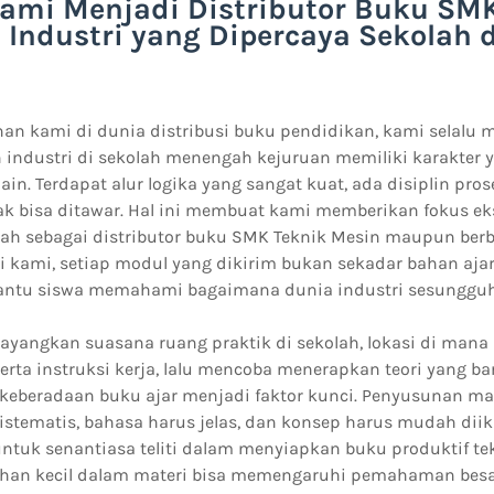
Kami Menjadi Distributor Buku SM
 Industri yang Dipercaya Sekolah 
nan kami di dunia distribusi buku pendidikan, kami selalu
n industri di sekolah menengah kejuruan memiliki karakter 
ain. Terdapat alur logika yang sangat kuat, ada disiplin pros
dak bisa ditawar. Hal ini membuat kami memberikan fokus ek
 sebagai distributor buku SMK Teknik Mesin maupun berb
gi kami, setiap modul yang dikirim bukan sekadar bahan ajar
ntu siswa memahami bagaimana dunia industri sesungguhn
yangkan suasana ruang praktik di sekolah, lokasi di mana 
rta instruksi kerja, lalu mencoba menerapkan teori yang baru
u, keberadaan buku ajar menjadi faktor kunci. Penyusunan ma
istematis, bahasa harus jelas, dan konsep harus mudah diiku
tuk senantiasa teliti dalam menyiapkan buku produktif te
han kecil dalam materi bisa memengaruhi pemahaman besar