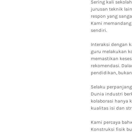
Sering kali sekol
jurusan teknik lai
respon yang sangat
Kami memandang ed
sendiri.
Interaksi dengan 
guru melakukan ko
memastikan kesesu
rekomendasi. Dala
pendidikan, bukan 
Selaku perpanjang
Dunia industri be
kolaborasi hanya 
kualitas isi dan s
Kami percaya bahw
Konstruksi fisik 