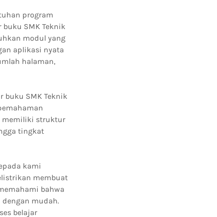
tuhan program
r buku SMK Teknik
tuhkan modul yang
an aplikasi nyata
jumlah halaman,
r buku SMK Teknik
an pemahaman
 memiliki struktur
ngga tingkat
kepada kami
kelistrikan membuat
mi memahami bahwa
ka dengan mudah.
es belajar