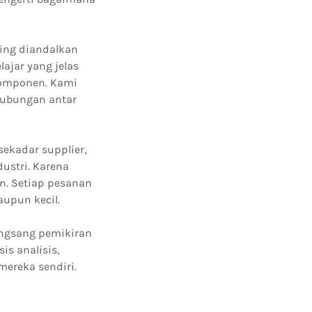
ring diandalkan
ajar yang jelas
komponen. Kami
ubungan antar
ekadar supplier,
ustri. Karena
in. Setiap pesanan
upun kecil.
angsang pemikiran
is analisis,
ereka sendiri.