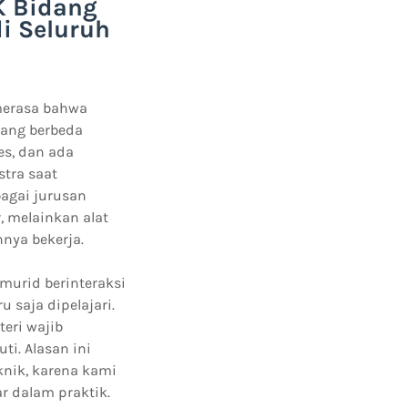
K Bidang
di Seluruh
 merasa bahwa
yang berbeda
es, dan ada
stra saat
agai jurusan
, melainkan alat
ya bekerja.
murid berinteraksi
 saja dipelajari.
teri wajib
ti. Alasan ini
knik, karena kami
 dalam praktik.