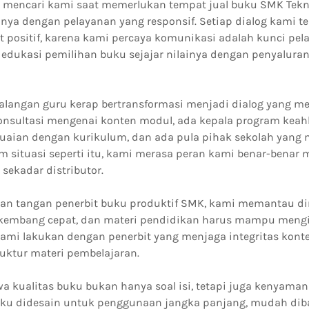
ah mencari kami saat memerlukan tempat jual buku SMK Tekn
nnya dengan pelayanan yang responsif. Setiap dialog kami 
 positif, karena kami percaya komunikasi adalah kunci pel
ukasi pemilihan buku sejajar nilainya dengan penyaluran
kalangan guru kerap bertransformasi menjadi dialog yang m
nsultasi mengenai konten modul, ada kepala program keahl
aian dengan kurikulum, dan ada pula pihak sekolah yang
m situasi seperti itu, kami merasa peran kami benar-benar 
sekadar distributor.
an tangan penerbit buku produktif SMK, kami memantau d
rkembang cepat, dan materi pendidikan harus mampu mengi
kami lakukan dengan penerbit yang menjaga integritas kon
truktur materi pembelajaran.
a kualitas buku bukan hanya soal isi, tetapi juga kenyama
buku didesain untuk penggunaan jangka panjang, mudah di