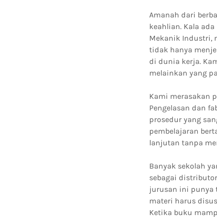
Amanah dari berb
keahlian. Kala ad
Mekanik Industri
tidak hanya menje
di dunia kerja. K
melainkan yang pa
Kami merasakan p
Pengelasan dan fa
prosedur yang sang
pembelajaran bert
lanjutan tanpa me
Banyak sekolah y
sebagai distributo
jurusan ini punya
materi harus disu
Ketika buku mampu