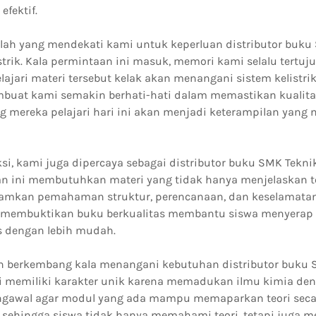
efektif.
lah yang mendekati kami untuk keperluan distributor buku
istrik. Kala permintaan ini masuk, memori kami selalu tertu
jari materi tersebut kelak akan menangani sistem kelistrik
buat kami semakin berhati-hati dalam memastikan kualita
g mereka pelajari hari ini akan menjadi keterampilan yang
si, kami juga dipercaya sebagai distributor buku SMK Tekni
n ini membutuhkan materi yang tidak hanya menjelaskan t
amkan pemahaman struktur, perencanaan, dan keselamatan 
membuktikan buku berkualitas membantu siswa menyerap 
s dengan lebih mudah.
 berkembang kala menangani kebutuhan distributor buku 
ini memiliki karakter unik karena memadukan ilmu kimia de
ngawal agar modul yang ada mampu memaparkan teori secar
f, sehingga siswa tidak hanya memahami teori, tetapi juga 