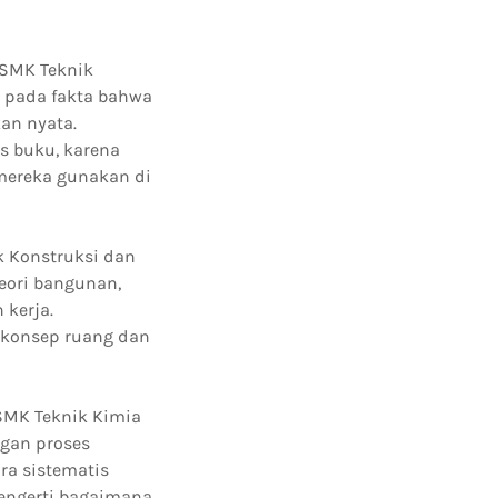
 SMK Teknik
ju pada fakta bahwa
an nyata.
s buku, karena
 mereka gunakan di
k Konstruksi dan
eori bangunan,
kerja.
konsep ruang dan
SMK Teknik Kimia
ngan proses
a sistematis
mengerti bagaimana