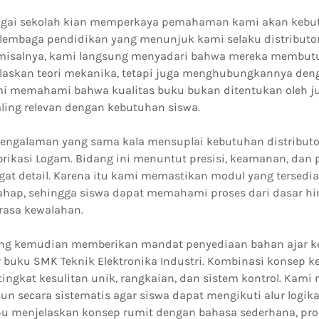
agai sekolah kian memperkaya pemahaman kami akan kebu
a lembaga pendidikan yang menunjuk kami selaku distributo
, misalnya, kami langsung menyadari bahwa mereka membu
laskan teori mekanika, tetapi juga menghubungkannya deng
ami memahami bahwa kualitas buku bukan ditentukan oleh 
ling relevan dengan kebutuhan siswa.
engalaman yang sama kala mensuplai kebutuhan distributo
brikasi Logam. Bidang ini menuntut presisi, keamanan, d
at detail. Karena itu kami memastikan modul yang tersedia
ahap, sehingga siswa dapat memahami proses dari dasar hi
rasa kewalahan.
ang kemudian memberikan mandat penyediaan bahan ajar 
r buku SMK Teknik Elektronika Industri. Kombinasi konsep 
 tingkat kesulitan unik, rangkaian, dan sistem kontrol. Ka
sun secara sistematis agar siswa dapat mengikuti alur logi
 menjelaskan konsep rumit dengan bahasa sederhana, pros