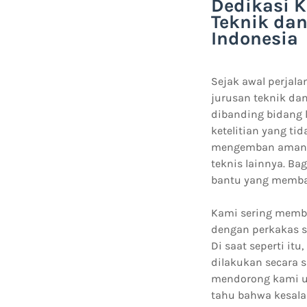
Dedikasi 
Teknik dan
Indonesia
Sejak awal perjala
jurusan teknik da
dibanding bidang l
ketelitian yang ti
mengemban amanah
teknis lainnya. Ba
bantu yang memba
Kami sering memba
dengan perkakas se
Di saat seperti it
dilakukan secara s
mendorong kami un
tahu bahwa kesala