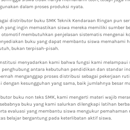
igunakan dalam proses produksi nyata.
agai distributor buku SMK Teknik Kendaraan Ringan pun se
lah yang ingin memastikan siswa mereka memiliki sumber bel
ri otomotif membutuhkan penjelasan sistematis mengenai 
menyediakan buku yang dapat membantu siswa memahami h
tuh, bukan terpisah-pisah.
institusi menyadarkan kami bahwa fungsi kami melampaui s
ai penghubung antara kebutuhan pendidikan dan standar ind
pernah menganggap proses distribusi sebagai pekerjaan rut
ni dengan kesungguhan yang sama, baik jumlahnya besar ma
ributor buku non teks SMK, kami mengerti materi wajib mer
ah sebabnya buku yang kami salurkan dilengkapi latihan berbas
serta evaluasi yang membantu siswa mengukur pemahaman m
tas belajar bergantung pada keterlibatan aktif siswa.